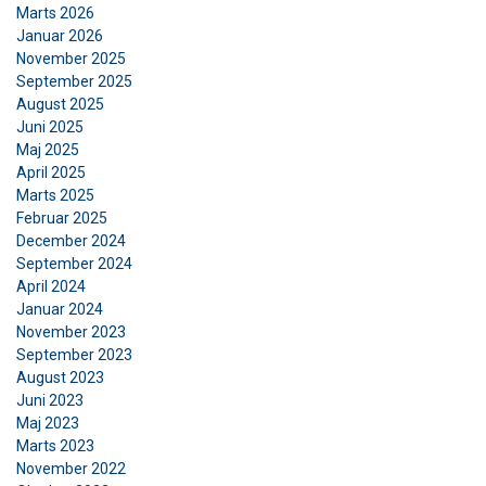
som kan kombinere dem med andre
Marts 2026
oplysninger, som du har givet dem, eller som de
Januar 2026
har indsamlet fra din brug af deres tjenester.
November 2025
Privatlivspolitik
September 2025
August 2025
Absolut
Ydeevne
Målretning
Juni 2025
nødvendige
Maj 2025
April 2025
Marts 2025
Februar 2025
Funktionalitet
Uklassificerede
December 2024
September 2024
April 2024
Januar 2024
November 2023
ACCEPTER ALLE
September 2023
August 2023
Juni 2023
AFVIS ALLE
Maj 2023
Marts 2023
VIS DETALJER
November 2022