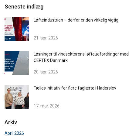
Seneste indlæg
Løfteindustrien – derfor er den virkelig vigtig
21. apr. 2026
Løsninger til vindsektorens løfteudfordringer med
CERTEX Danmark
20. apr. 2026
DANISH
Denne hjemmeside bruger
Fælles initiativ for flere faglærte i Haderslev
ENGLISH TRANSLATION
cookies
17. mar. 2026
Vi bruger cookies til at tilpasse indhold,
annoncer og til at analysere vores trafik. Vi deler
også oplysninger om din brug af vores websted
Arkiv
med vores annoncerings- og analysepartnere,
April 2026