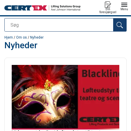
Din
Menu
forespørgsel
Søg
Produktet blev tilføjet til din forespørgsel
Hjem
/
Om os
/
Nyheder
Nyheder