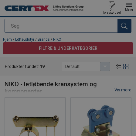
Din
Menu
forespørgsel
Søg
Produktet blev tilføjet til din forespørgsel
Hjem
/
Løfteudstyr
/
Brands
/
NIKO
FILTRE & UNDERKATEGORIER
Produkter fundet:
19
Default
NIKO
NIKO - letløbende kransystem og
Vis mere
komponenter
CERTEX Danmark er din partner når det drejer sig om kraner. Vi
forhandler
NIKO letløbende kransystemer
, som har løftekapacitet
på op til 2 tons, og med traverslængde på op til 10 meter. Disse
kraner er velegnede i områder med lidt eller trang plads.