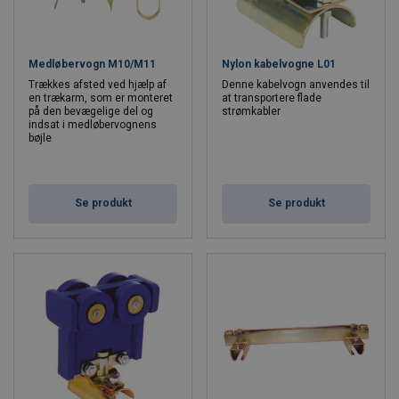
Lidt om NIKO
Medløbervogn M10/M11
Nylon kabelvogne L01
Niko Ltd er en førende europæisk producent af løfteudstyr,
Trækkes afsted ved hjælp af
Denne kabelvogn anvendes til
en trækarm, som er monteret
at transportere flade
strømforsyningssystemer, letløbende kransystemer og
på den bevægelige del og
strømkabler
faldsikringssikkerhedsbjælker. Med over 80 medarbejdere på 7
indsat i medløbervognens
bøjle
lokationer og et omfattende distributørnetværk er NIKO's tilstede i
de fleste europæiske lande, Nordafrika, Australien, Nordamerika
og Asien.
Kontakt os
for råd og vejledning til køb af dit næste letløbende
Se produkt
Se produkt
kransystem.