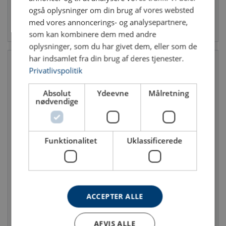
også oplysninger om din brug af vores websted
med vores annoncerings- og analysepartnere,
Se produkt
Se produkt
som kan kombinere dem med andre
oplysninger, som du har givet dem, eller som de
har indsamlet fra din brug af deres tjenester.
Privatlivspolitik
Absolut
Ydeevne
Målretning
nødvendige
Funktionalitet
Uklassificerede
Justérbar bjælkeklemme
Klemmemuffe
B35
Anvendes primært til
Anvendes hvor skinnen skal
fastgørelse af afstivningsstål
gå parallelt med I-bjælken
eller som ophængsbeslag,
bl.a. ved anvendelse af
højdejusterbart ophæng
ACCEPTER ALLE
AFVIS ALLE