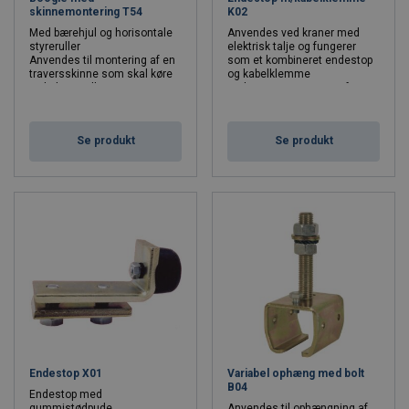
skinnemontering T54
K02
Med bærehjul og horisontale
Anvendes ved kraner med
styreruller
elektrisk talje og fungerer
Anvendes til montering af en
som et kombineret endestop
traversskinne som skal køre
og kabelklemme
vinkelret mellem et sæt
Endestoppet monteres for
parallelle skinner
enden af strømtilførslen på
skinnen og tværbjælken
Se produkt
Se produkt
Endestop X01
Variabel ophæng med bolt
B04
Endestop med
gummistødpude
Anvendes til ophængning af