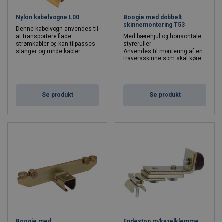
Nylon kabelvogne L00
Boogie med dobbelt
skinnemontering T53
Denne kabelvogn anvendes til
at transportere flade
Med bærehjul og horisontale
strømkabler og kan tilpasses
styreruller
slanger og runde kabler
Anvendes til montering af en
traversskinne som skal køre
vinkelret mellem et sæt
parallelle skinner
Se produkt
Se produkt
Boogie med
Endestop m/kabelklemme