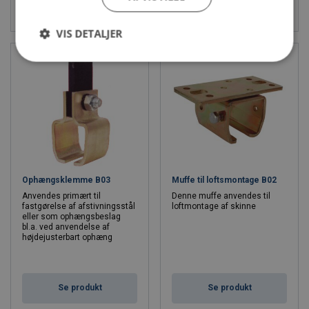
Se produkt
Se produkt
VIS DETALJER
Ophængsklemme B03
Muffe til loftsmontage B02
Anvendes primært til
Denne muffe anvendes til
fastgørelse af afstivningsstål
loftmontage af skinne
eller som ophængsbeslag
bl.a. ved anvendelse af
højdejusterbart ophæng
Se produkt
Se produkt