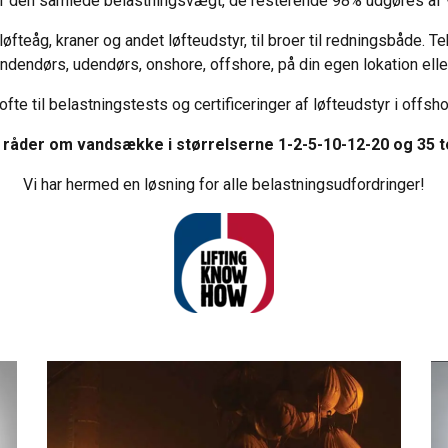
f den samlede belastningsvægt, de resterende 98% udgøres af 
løfteåg, kraner og andet løfteudstyr, til broer til redningsbåde. T
dendørs, udendørs, onshore, offshore, på din egen lokation elle
e til belastningstests og certificeringer af løfteudstyr i offsho
i råder om vandsække i størrelserne 1-2-5-10-12-20 og 35 t
Vi har hermed en løsning for alle belastningsudfordringer!