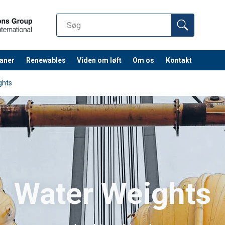
aner
Renewables
Viden om løft
Om os
Kontakt
ghts
Water Weights