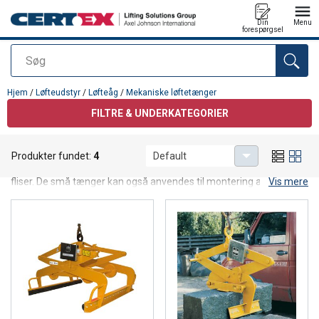
Din
Menu
forespørgsel
Søg
Produktet blev tilføjet til din forespørgsel
Hjem
/
Løfteudstyr
/
Løfteåg
/
Mekaniske løftetænger
FILTRE & UNDERKATEGORIER
Mekaniske løftetænger
Produkter fundet:
4
Default
Vi har flere typer løftetænger, til løft af især kantsten, betonrør og
fliser. De små tænger kan også anvendes til montering af kantsten
Vis mere
og trappetrin. Kantstenstang til minigraver.
Finder du ikke det du søger, kontaks os gerne, vi specialfremstiller
også løfteudstyr, som du kan se i
videoen
her.