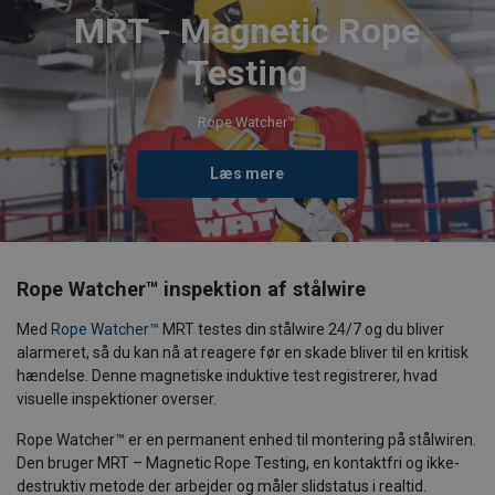
MRT - Magnetic Rope
Testing
Rope Watcher™
Læs mere
Rope Watcher™ inspektion af stålwire
Med
Rope Watcher™
MRT testes din stålwire 24/7 og du bliver
alarmeret, så du kan nå at reagere før en skade bliver til en kritisk
hændelse. Denne magnetiske induktive test registrerer, hvad
visuelle inspektioner overser.
Rope Watcher™ er en permanent enhed til montering på stålwiren.
Den bruger MRT – Magnetic Rope Testing, en kontaktfri og ikke-
destruktiv metode der arbejder og måler slidstatus i realtid.