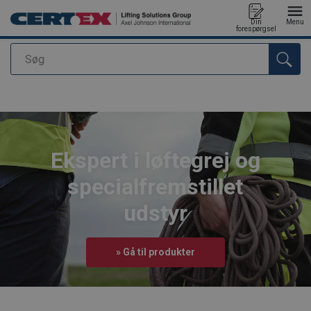
Din
Menu
forespørgsel
Søg
Produktet blev tilføjet til din forespørgsel
Ekspert i løftegrej og
specialfremstillet
udstyr
» Gå til produkter