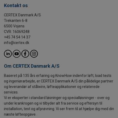
Kontakt os
CERTEX Danmark A/S
Trekanten 6-8
6500 Vojens
CVR: 16069248
+45 74 54 14 37
info@certex.dk
Om CERTEX Danmark A/S
Baseret på 135 års erfaring og KnowHow indenfor løft, load tests
og ingeniørarbejde, er CERTEX Danmark A/S din pålidelige partner
og leverandør af stålwire, løfteapplikationer og relaterede
services.
Vi er eksperter i standard løsninger og specialløsninger - over og
under krankrogen og vi tilbyder alt fra service og eftersyn til
installation, test og afprøvning. Vi ser frem til at hjælpe dig med din
næste løfteopgave.