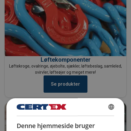
Løftekomponenter
Løftekroge, ovalringe, øjebolte, sjækler, løftebeslag, samleled,
svirvler, løfteøjer og meget mere!
Se produkter
DANISH
Denne hjemmeside bruger
ENGLISH TRANSLATION