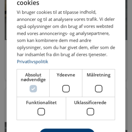
cookies
Vi bruger cookies til at tilpasse indhold,
annoncer og til at analysere vores trafik. Vi deler
også oplysninger om din brug af vores websted
med vores annoncerings- og analysepartnere,
som kan kombinere dem med andre
Løfteåg
oplysninger, som du har givet dem, eller som de
Faste løfteåg, justerbare løfteåg, spredeåg, mekaniske tænger,
har indsamlet fra din brug af deres tjenester.
coil kroge, J-hooks og meget mere!
Privatlivspolitik
Se produkter
Absolut
Ydeevne
Målretning
nødvendige
Funktionalitet
Uklassificerede