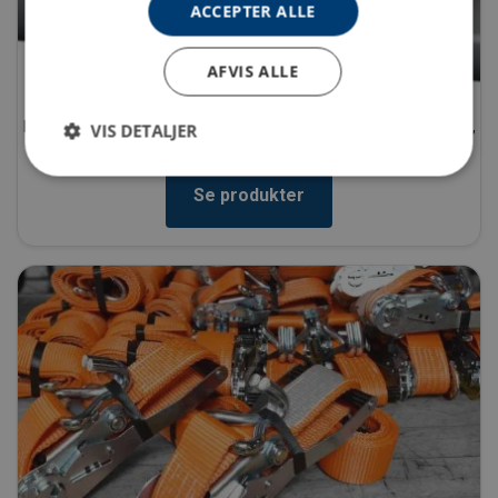
ACCEPTER ALLE
AFVIS ALLE
Tekstil løft
Rundsling, båndstropper. HMPE slngs, trosser, reb, fortøjningsled,
VIS DETALJER
kantbeskyttelse og sling tilbehør!
Se produkter