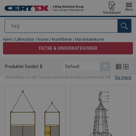
Din
Menu
forespørgsel
Søg
Produktet blev tilføjet til din forespørgsel
Hjem
/
Løfteudstyr
/
Kraner
/
Krantilbehør
/
Mandskabskurve
FILTRE & UNDERKATEGORIER
Mandskabskurve
Produkter fundet:
2
Default
Vi har mandskabskurve til 2-4 personer, en foldbar model og en
almindelig model, begge med indvendigt monterede håndlister,
Vis mere
hvorpå du kan fæstne dit personlige faldsikringsudstyr. Begge
modeller leveres komplet med 4-parts wiresling og ovalring. De er
designet til at hænge i en krankrog.