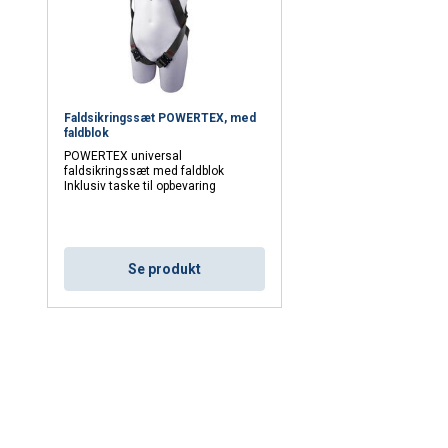
Faldsikringssæt POWERTEX, med
faldblok
POWERTEX universal
faldsikringssæt med faldblok
Inklusiv taske til opbevaring
Se produkt
side bruger cookies
 at tilpasse indhold, annoncer og til at analysere vores trafik. Vi 
es websted med vores annoncerings- og analysepartnere, som k
r, som du har givet dem, eller som de har indsamlet fra din brug