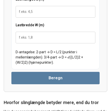
Lastbredde W (m)
D-antagelse: 2-part → D = L/2 (punkter i
mellemlængden). 3/4-part → D = √((L/2)2 +
(W/2)2) (hjørnepunkter).
Beregn
Hvorfor slinglængde betyder mere, end du tror