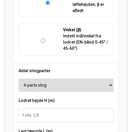
løftehøjden; β er
afledt
Vinkel (β)
Indstil målvinkel fra
lodret (EN-bånd 0-45° /
45-60°)
Antal slingparter
Lodret højde H (m)
Last længde L (m)