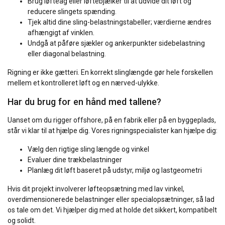
Brug løfteåg eller løftebjælker til at udvide dit løft og
reducere slingets spænding.
Tjek altid dine sling-belastningstabeller; værdierne ændres
afhængigt af vinklen.
Undgå at påføre sjækler og ankerpunkter sidebelastning
eller diagonal belastning.
Rigning er ikke gætteri. En korrekt slinglængde gør hele forskellen
mellem et kontrolleret løft og en nærved-ulykke.
Har du brug for en hånd med tallene?
Uanset om du rigger offshore, på en fabrik eller på en byggeplads,
står vi klar til at hjælpe dig. Vores rigningspecialister kan hjælpe dig:
Vælg den rigtige sling længde og vinkel
Evaluer dine trækbelastninger
Planlæg dit løft baseret på udstyr, miljø og lastgeometri
Hvis dit projekt involverer løfteopsætning med lav vinkel,
overdimensionerede belastninger eller specialopsætninger, så lad
os tale om det. Vi hjælper dig med at holde det sikkert, kompatibelt
og solidt.