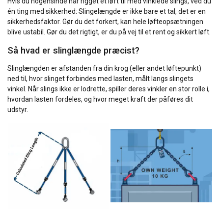
Hvis du nogensinde har rigget et løft til med vinklede slings, ved du
én ting med sikkerhed: Slingelængde er ikke bare et tal, det er en
sikkerhedsfaktor. Gør du det forkert, kan hele løfteopsætningen
blive ustabil. Gør du det rigtigt, er du på vej til et rent og sikkert løft.
Så hvad er slinglængde præcist?
Slinglængden er afstanden fra din krog (eller andet løftepunkt)
ned til, hvor slinget forbindes med lasten, målt langs slingets
vinkel. Når slings ikke er lodrette, spiller deres vinkler en stor rolle i,
hvordan lasten fordeles, og hvor meget kraft der påføres dit
udstyr.