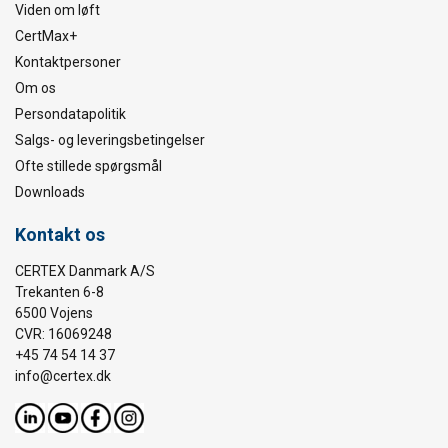
Viden om løft
CertMax+
Kontaktpersoner
Om os
Persondatapolitik
Salgs- og leveringsbetingelser
Ofte stillede spørgsmål
Downloads
Kontakt os
CERTEX Danmark A/S
Trekanten 6-8
6500 Vojens
CVR: 16069248
+45 74 54 14 37
info@certex.dk