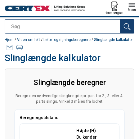
Din
Menu
forespørgsel
Søg
Produktet blev tilføjet til din forespørgsel
Hjem
/
Viden om løft
/
Løfte- og rigningsberegnere
/
Slinglængde kalkulator
Slinglængde kalkulator
Slinglængde beregner
Beregn den nødvendige slinglængde pr. part for 2-, 3- eller 4-
parts slings. Vinkel β måles fra lodret.
Beregningstilstand
Højde (H)
Du kender