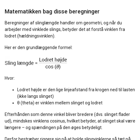
Matematikken bag disse beregninger
Beregninger af slinglængde handler om geometri, og når du
arbejder med vinklede slings, betyder det at forstå vinklen fra
lodret (hældningsvinklen).
Her er den grundlæggende formel:
Hvor:
Lodret højde er den lige linjeafstand fra krogen ned til lasten
(ikke langs slinget)
θ (theta) er vinklen mellem slinget og lodret
Efterhånden som denne vinkel bliver bredere (dvs. slinget flader
ud), mindskes vinklens cosinus, hvilket betyder, at slinget skal være
længere – og spændingen på den øges betydeligt.
Derfor bestræber riggere sig på at holde slingvinklerne så tæt på