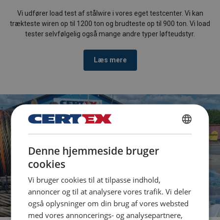
Vi udfører load test af stålwire i vores eget testcenter. Vi kan
trækteste wiren op til 1200 ton og brudteste op til 900 ton. Vi load
tester selvfølgelig også mange andre typer løfteudstyr.
Læs mere
Vi har mere end 135
DANISH
års erfaring med
Denne hjemmeside bruger
ENGLISH TRANSLATION
stålwire
cookies
Vi bruger cookies til at tilpasse indhold,
Kontakt os
annoncer og til at analysere vores trafik. Vi deler
også oplysninger om din brug af vores websted
med vores annoncerings- og analysepartnere,