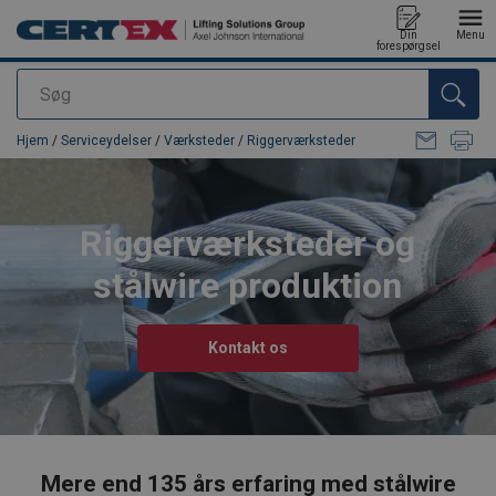
Din
Menu
forespørgsel
Søg
Produktet blev tilføjet til din forespørgsel
Hjem
/
Serviceydelser
/
Værksteder
/
Riggerværksteder
Riggerværksteder og
stålwire produktion
Kontakt os
Mere end 135 års erfaring med stålwire