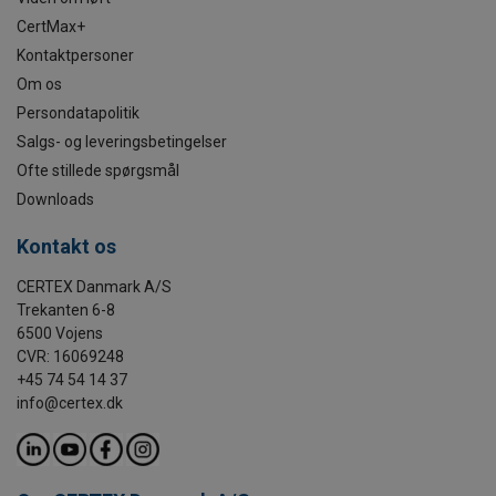
CertMax+
Kontaktpersoner
Om os
Persondatapolitik
Salgs- og leveringsbetingelser
Ofte stillede spørgsmål
Downloads
Kontakt os
CERTEX Danmark A/S
Trekanten 6-8
6500 Vojens
CVR: 16069248
+45 74 54 14 37
info@certex.dk