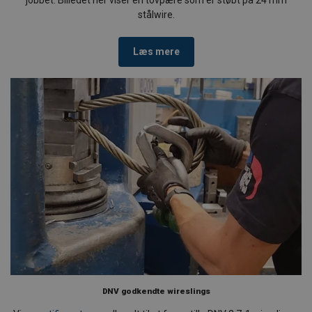
jobbet. Billedet her viser en tovpære som er støbt på 24 mm
stålwire.
Læs mere
DNV godkendte wireslings