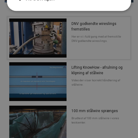
DNV godkendte wireslings
fremstilles
Her er vi i fuld gang med at fremstille
DNV godkendte wireslings.
Lifting KnowHow - afrulning og
klipning af stålwire
Video der viser korrekt håndtering af
stålwire.
100 mm stålwire sprænges
Brudtest af 100 mm stålwire i vores
testcenter.