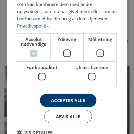
som kan kombinere dem med andre
Videoer fra vores riggerværksteder
oplysninger, som du har givet dem, eller som de
har indsamlet fra din brug af deres tjenester.
Er du nysgerrig på hvordan rigger arbejdet foregår i vores
Privatlivspolitik
værksteder? Så kan du få indblik i nogle af arbejdsprocesserne i
videoerne nedenfor. Vi fremstiller wireslings, håndfletter
Absolut
Ydeevne
Målretning
wirestropper, load tester og
spoler stålwire
. Du kan også se vores
nødvendige
Lifting KnowHow video animation om korrekt håndtering af
stålwire.
Funktionalitet
Uklassificerede
ACCEPTER ALLE
AFVIS ALLE
VIS DETALJER