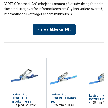
CERTEX Danmark A/S arbejder konstant på at udvikle og forbedre
sine produkter, hvorfor informationen om S
kan variere over tid,
TF
informationen i kataloget er som minimum S
.
TF
Flere artikler om løft
Lastsurring
Lastsurring
Lastsurring
POWERTEX
POWERTEX Hobby
POWERTEX M
Trucker r-PET
400
25 mm / LC 50
Et produkt i vores Aspire range™
25 mm / LC 400 daN