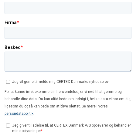
også oplysninger om din brug af vores websted
med vores annoncerings- og analysepartnere,
som kan kombinere dem med andre
oplysninger, som du har givet dem, eller som de
har indsamlet fra din brug af deres tjenester.
Privatlivspolitik
Absolut
Ydeevne
Målretning
nødvendige
Funktionalitet
Uklassificerede
ACCEPTER ALLE
AFVIS ALLE