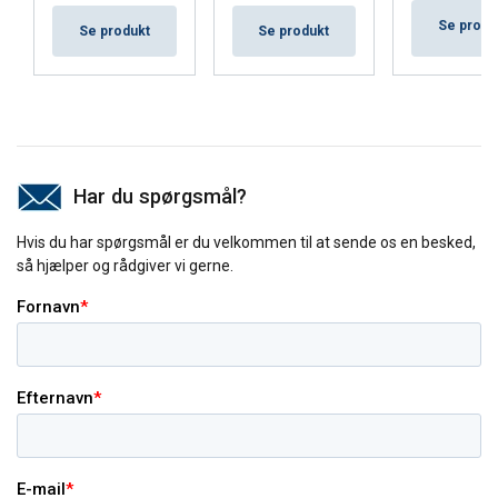
Se produ
Se produkt
Se produkt
Har du spørgsmål?
Hvis du har spørgsmål er du velkommen til at sende os en besked,
så hjælper og rådgiver vi gerne.
DANISH
Denne hjemmeside bruger
ENGLISH TRANSLATION
cookies
Vi bruger cookies til at tilpasse indhold,
annoncer og til at analysere vores trafik. Vi deler