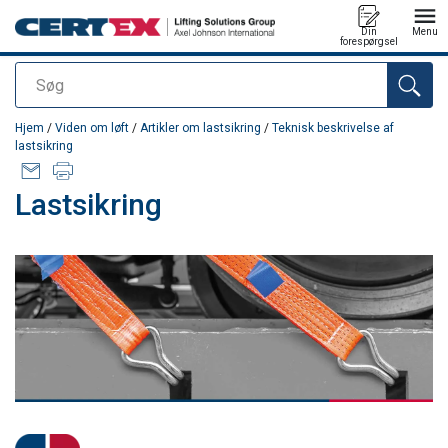
Din
Menu
forespørgsel
Søg
Produktet blev tilføjet til din forespørgsel
Hjem
/
Viden om løft
/
Artikler om lastsikring
/
Teknisk beskrivelse af
lastsikring
Lastsikring