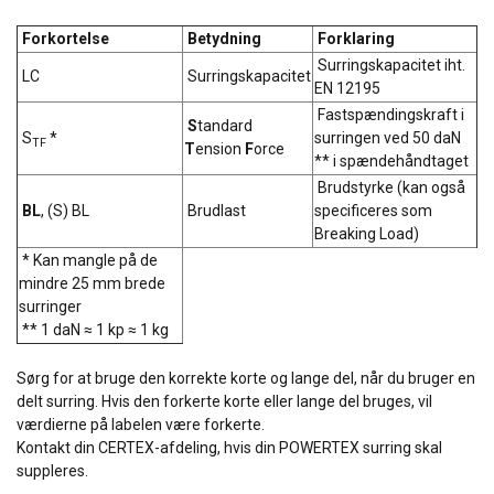
Forkortelse
Betydning
Forklaring
Surringskapacitet iht.
LC
Surringskapacitet
EN 12195
Fastspændingskraft i
S
tandard
S
*
surringen ved 50 daN
TF
T
ension
F
orce
** i spændehåndtaget
Brudstyrke (kan også
BL
, (S) BL
Brudlast
specificeres som
Breaking Load)
* Kan mangle på de
mindre 25 mm brede
surringer
** 1 daN ≈ 1 kp ≈ 1 kg
Sørg for at bruge den korrekte korte og lange del, når du bruger en
delt surring. Hvis den forkerte korte eller lange del bruges, vil
værdierne på labelen være forkerte.
Kontakt din CERTEX-afdeling, hvis din POWERTEX surring skal
suppleres.