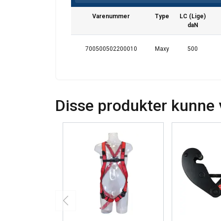
Denne hjemme
Varenummer
Type
LC (Lige)
Vi bruger cookies til
daN
om din brug af vor
med andre oplysninge
700500502200010
Maxy
500
Privatlivspolitik
Absolut
nødvendige
Disse produkter kunne 
VIS DETALJER