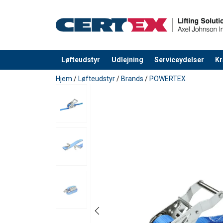
Løfteudstyr
Udlejning
Serviceydelser
Kr
Produktet blev tilføjet til din forespørgsel
Hjem
/
Løfteudstyr
/
Brands
/
POWERTEX
Materiale:
Mærkning: