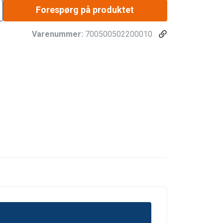
Forespørg på produktet
Varenummer:
700500502200010
DANISH