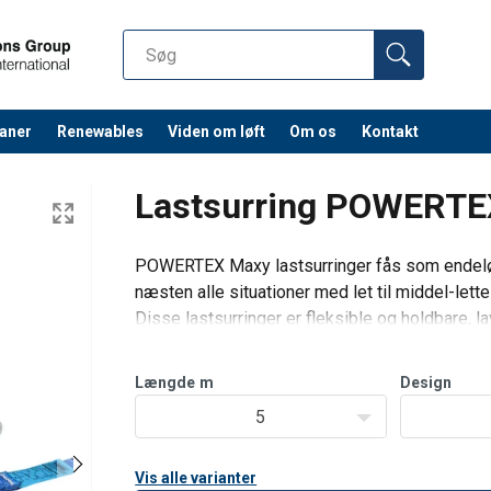
aner
Renewables
Viden om løft
Om os
Kontakt
Lastsurring POWERTE
POWERTEX Maxy lastsurringer fås som endeløse
næsten alle situationer med let til middel-lette
Disse lastsurringer er fleksible og holdbare, la
stålskralde og -kroge.
Velegnet til brug på tagbagageb/p>
Længde
m
Design
5
Vis alle varianter