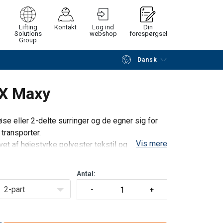
Lifting
Kontakt
Log ind
Din
Solutions
webshop
forespørgsel
Group
Dansk
Fortsæt
Gå til checkout
X Maxy
 eller 2-delte surringer og de egner sig for
 transporter.
Vis mere
vet af højestyrke polyester tekstil og
Antal:
2-part