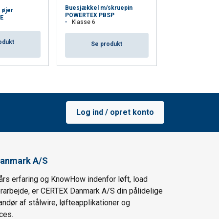
Buesjækkel
Buesjækkel m/skruepin
 øjer
m/sikkerhedsbo
POWERTEX PBSP
E
POWERTEX PBS
Klasse 6
Klasse 6
odukt
Se produkt
Se pro
Log ind / opret konto
anmark A/S
års erfaring og KnowHow indenfor løft, load
ørarbejde, er CERTEX Danmark A/S din pålidelige
andør af stålwire, løfteapplikationer og
ces.