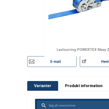
Arbejdstemperatur:
Standard:
Bemærk:
Brugsanvisninger
Brugsanvisning lastsurring POWERTEX (DK).p
Lastsurring POWERTEX Maxy 2
E-mail
Hent
Varianter
Produkt information