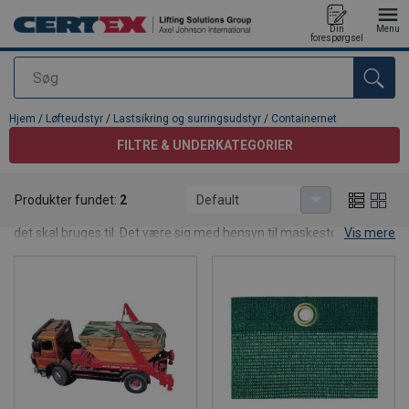
Din
Menu
forespørgsel
Søg
Produktet blev tilføjet til din forespørgsel
Hjem
/
Løfteudstyr
/
Lastsikring og surringsudstyr
/
Containernet
FILTRE & UNDERKATEGORIER
Containernet
Produkter fundet:
2
Default
Containernet fås i forskellige udførelser, alt efter hvilket formål
det skal bruges til. Det være sig med hensyn til maskestørrelser,
Vis mere
fastgørelsesmuligheder, tæthed, modstandsdygtighed og UV-
bestandighed. Vi tilbyder et containernet til lastbiler, som har en
maskestørrelse på 45 mm, samt et mere finmasket net som kan
holde helt små emner på plads i traileren/lastbilen.
Husk at beregne et vist udhæng når du bestiller containernet. Vi
anbefaler et presenningsudhæng på ca. 25 cm til installationer
som trailerpresenninger, og endnu mere ved net på lastbiler.
Derfor skal du bruge net på containere