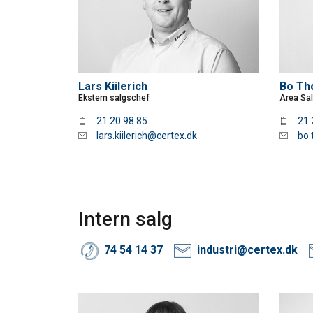
Lars Kiilerich
Bo Th
Ekstern salgschef
Area Sal
21 20 98 85
21 
lars.kiilerich@certex.dk
bo.
Intern salg
74 54 14 37
industri@certex.dk