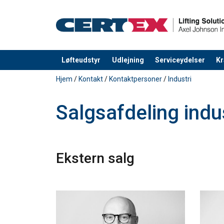
Løfteudstyr
Udlejning
Serviceydelser
Kr
Produktet blev tilføjet til din forespørgsel
Hjem
/
Kontakt
/
Kontaktpersoner
/
Industri
Salgsafdeling indu
Ekstern salg