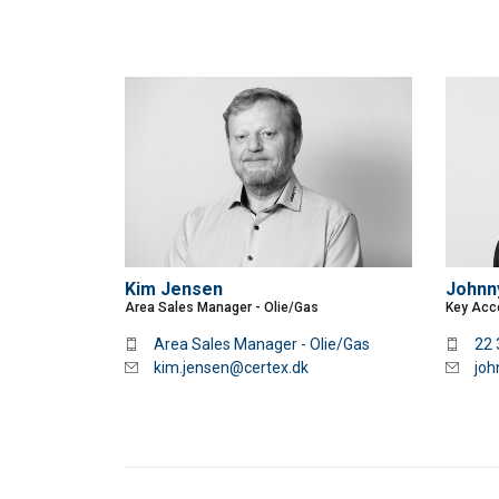
Denne hjemme
Vi bruger cookies til
om din brug af vor
med andre oplysninge
Privatlivspolitik
Absolut
Kim Jensen
Johnn
nødvendige
Area Sales Manager - Olie/Gas
Key Acco
Area Sales Manager - Olie/Gas
22 
kim.jensen@certex.dk
joh
VIS DETALJER