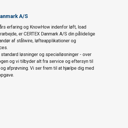
anmark A/S
års erfaring og KnowHow indenfor løft, load
ørarbejde, er CERTEX Danmark A/S din pålidelige
andør af stålwire, løfteapplikationer og
ces.
i standard løsninger og specialløsninger - over
en og vi tilbyder alt fra service og eftersyn til
t og afprøvning. Vi ser frem til at hjælpe dig med
opgave.