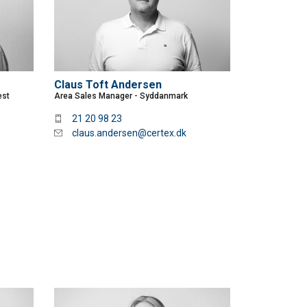
Claus Toft Andersen
est
Area Sales Manager - Syddanmark
21 20 98 23
claus.andersen@certex.dk