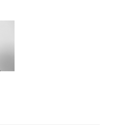
DANISH
ENGLISH TRANSLATION
deler også oplysninger
an kombinere dem
 af deres tjenester.
Uklassificerede
CCEPTER ALLE