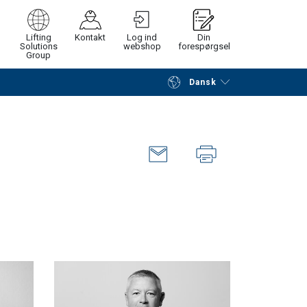
Lifting
Kontakt
Log ind
Din
Solutions
webshop
forespørgsel
Group
Dansk
Fortsæt
Gå til checkout