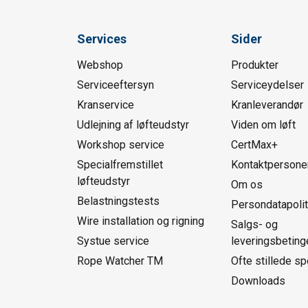
Services
Sider
Webshop
Produkter
Serviceeftersyn
Serviceydelser
Kranservice
Kranleverandør
Udlejning af løfteudstyr
Viden om løft
Workshop service
CertMax+
Specialfremstillet
Kontaktpersone
løfteudstyr
Om os
Belastningstests
Persondatapolit
Wire installation og rigning
Salgs- og
Systue service
leveringsbeting
Rope Watcher TM
Ofte stillede s
Downloads