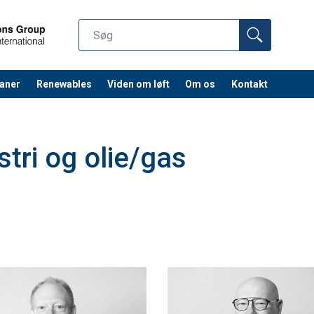
aner
Renewables
Viden om løft
Om os
Kontakt
stri og olie/gas