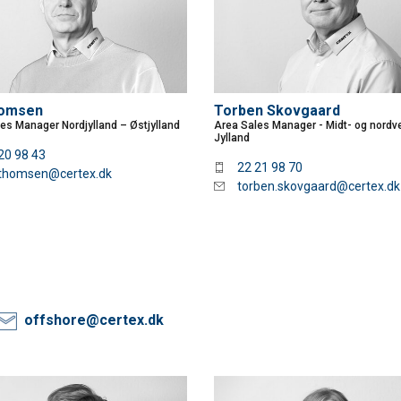
omsen
Torben Skovgaard
es Manager Nordjylland – Østjylland
Area Sales Manager - Midt- og nordv
Jylland
20 98 43
22 21 98 70
thomsen@certex.dk
torben.skovgaard@certex.dk
offshore@certex.dk