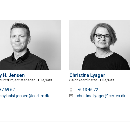
side bruger cookies
 at tilpasse indhold, annoncer og til at analysere vores trafik. Vi 
es websted med vores annoncerings- og analysepartnere, som k
r, som du har givet dem, eller som de har indsamlet fra din brug
Ydeevne
Målretning
Funktionalitet
y H. Jensen
Christina Lyager
unt/Project Manager - Olie/Gas
Salgskoordinator - Olie/Gas
37 69 62
76 13 46 72
nny.holst.jensen@certex.dk
christina.lyager@certex.dk
AFVIS ALLE
A