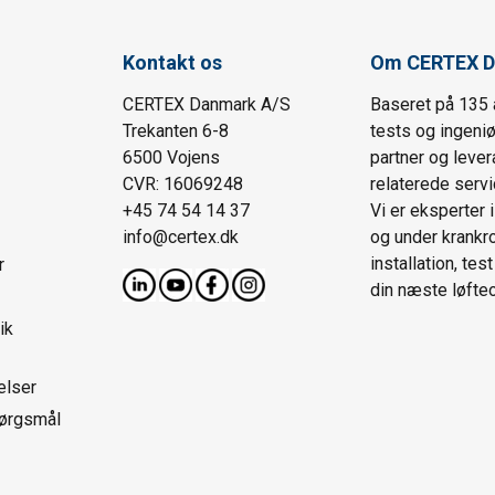
Kontakt os
Om CERTEX D
CERTEX Danmark A/S
Baseret på 135 
Trekanten 6-8
tests og ingeni
6500 Vojens
partner og lever
CVR: 16069248
relaterede servi
+45 74 54 14 37
Vi er eksperter 
info@certex.dk
og under krankrog
installation, tes
r
din næste løfte
ik
elser
pørgsmål