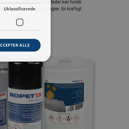
rkt korroderede tråd overflader kan holde
Uklassificerede
g forårsage, at wiren svigter. En kraftigt
CCEPTER ALLE