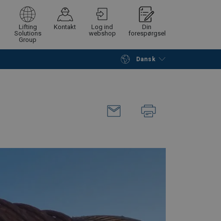
Lifting
Kontakt
Log ind
Din
Solutions
webshop
forespørgsel
Group
Dansk
Fortsæt
Gå til checkout