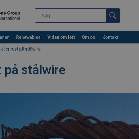
aner
Renewables
Viden om løft
Om os
Kontakt
 eller rust på stålwire
t på stålwire