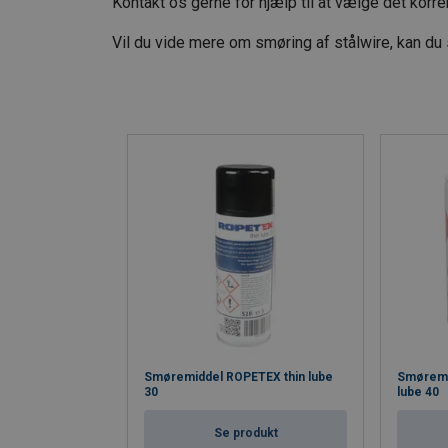
Kontakt os gerne for hjælp til at vælge det korre
Vil du vide mere om smøring af stålwire, kan d
Smøremiddel ROPETEX thin lube
Smøremi
30
lube 40
Se produkt