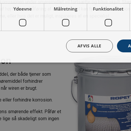
korrosionen under smøremidlet vil fortsætte og blive skjult. Stæ
Ydeevne
Målretning
Funktionalitet
 høj friktion. Påføring af smøremiddel kan fjerne denne friktion o
 eller hvis det er muligt, inspiceres af en specialist.
AFVIS ALLE
A
ion
ddel, der både tjener som
øremiddel forhindrer
når wiren er brugt.
ller forhindre korrosion.
dens smørende effekt. Påfør et
 lige så skadeligt som ingen