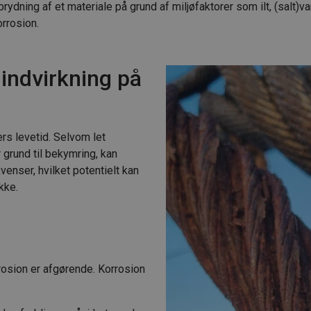
brydning af et materiale på grund af miljøfaktorer som ilt, (salt)v
orrosion.
 indvirkning på
ers levetid. Selvom let
grund til bekymring, kan
enser, hvilket potentielt kan
ække.
rosion er afgørende. Korrosion