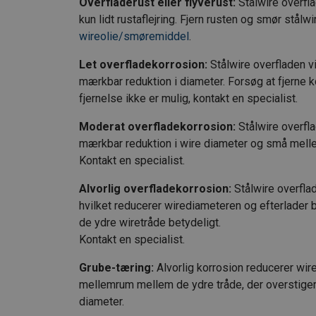
Overfladerust eller flyverust:
Stålwire overfla
kun lidt rustaflejring. Fjern rusten og smør stå
wireolie/smøremiddel
.
Let overfladekorrosion:
Stålwire overfladen v
mærkbar reduktion i diameter. Forsøg at fjerne 
fjernelse ikke er mulig, kontakt en specialist.
Moderat overfladekorrosion:
Stålwire overfl
mærkbar reduktion i wire diameter og små mel
Kontakt en specialist.
Alvorlig overfladekorrosion:
Stålwire overflad
hvilket reducerer wirediameteren og efterlade
de ydre wiretråde betydeligt.
Kontakt en specialist.
Grube-tæring:
Alvorlig korrosion reducerer wi
mellemrum mellem de ydre tråde, der overstiger
diameter.