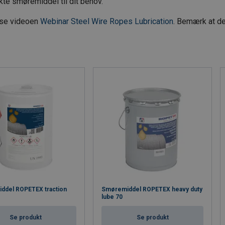
kte smøremiddel til dit behov.
u se videoen
Webinar Steel Wire Ropes Lubrication
. Bemærk at de
ddel ROPETEX traction
Smøremiddel ROPETEX heavy duty
lube 70
Se produkt
Se produkt