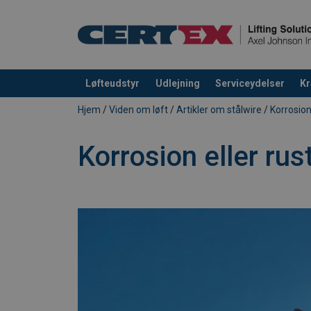
Løfteudstyr
Udlejning
Serviceydelser
Kr
Produktet blev tilføjet til din forespørgsel
Hjem
/
Viden om løft
/
Artikler om stålwire
/
Korrosion
Korrosion eller rus