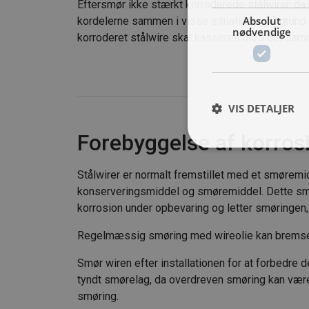
Eftersmør ikke stærkt korroderede stålwirer, da 
Absolut
kordelerne sammen i visse situationer på grund af
nødvendige
korroderet stålwire skal
kasseres
med det samme,
VIS DETALJER
Forebyggelse af korros
Stålwirer er normalt fremstillet med et smøremi
konserveringsmiddel og smøremiddel. Dette sm
korrosion under opbevaring og letter smøringen, 
Regelmæssig smøring med wireolie kan bremse e
Smør wiren efter installationen for at forbedre 
tyndt smørelag, da overdreven smøring kan være
smøring.