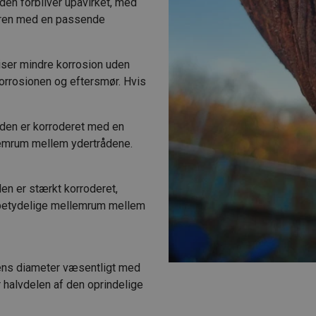
den forbliver upåvirket, med
lwiren med en passende
iser mindre korrosion uden
korrosionen og eftersmør. Hvis
aden er korroderet med en
lemrum mellem ydertrådene.
en er stærkt korroderet,
r betydelige mellemrum mellem
rens diameter væsentligt med
 halvdelen af den oprindelige