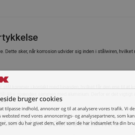
rtykkelse
re. Dette sker, når korrosion udvider sig inden i stålwiren, hvilke
 stål kommer i kontakt med hinanden, hvilket får den ene til at 
t stål ikke spændes sammen med aluminium. Derfor er det vigtigt 
side bruger cookies
ion.
 at tilpasse indhold, annoncer og til at analysere vores trafik. Vi 
es websted med vores annoncerings- og analysepartnere, som k
stærkt korroderede stålwirer
r, som du har givet dem, eller som de har indsamlet fra din brug