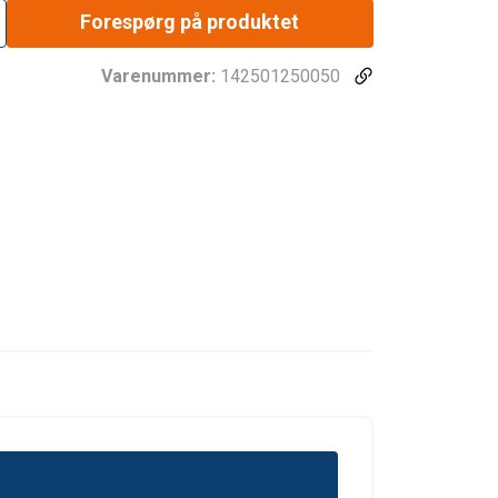
Forespørg på produktet
Varenummer:
142501250050
DANISH