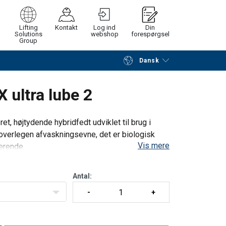
Lifting
Kontakt
Log ind
Din
Solutions
webshop
forespørgsel
Group
Dansk
Fortsæt
Gå til checkout
ultra lube 2
et, højtydende hybridfedt udviklet til brug i
 overlegen afvaskningsevne, det er biologisk
Vis mere
erende.
eptabelt smørem
Antal: