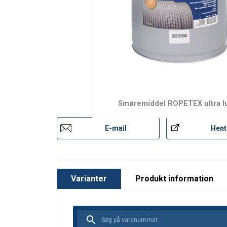
Arbejdstemperatur:
Brugsanvisninger
Ropetex-lubricants-dk.pdf
Smøremiddel ROPETEX ultra l
SDS_Ropetex_Ultra_Lube_2_Denmark_1611
E-mail
Hent
Varianter
Produkt information