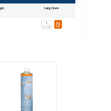
ENGLISH TRANSLATION
ge)
Læg i kurv
deler også oplysninger
an kombinere dem
 af deres tjenester.
Uklassificerede
CCEPTER ALLE