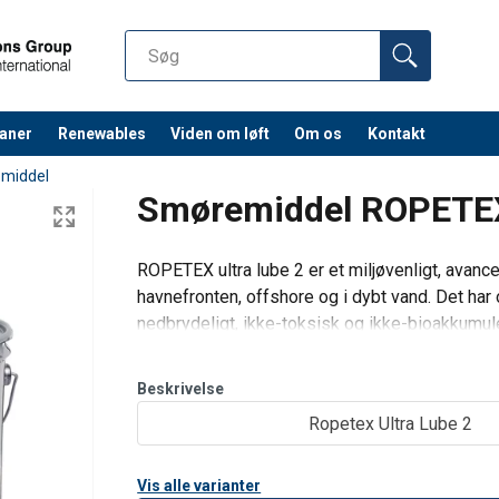
aner
Renewables
Viden om løft
Om os
Kontakt
emiddel
Smøremiddel ROPETEX 
ROPETEX ultra lube 2 er et miljøvenligt, avancer
havnefronten, offshore og i dybt vand. Det har
nedbrydeligt, ikke-toksisk og ikke-bioakkumul
ROPETEX ultra lube 2 er et miljømæssigt acc
Beskrivelse
Ropetex Ultra Lube 2
Vis alle varianter