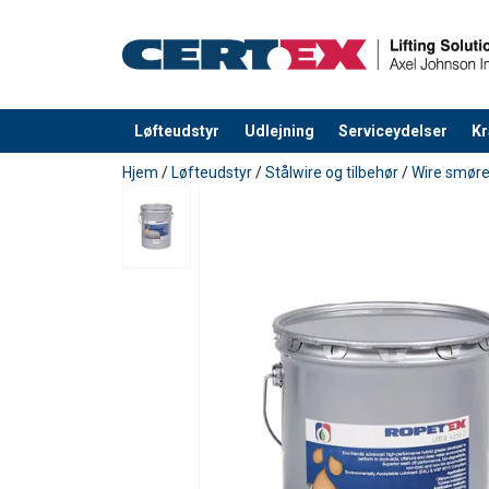
Løfteudstyr
Udlejning
Serviceydelser
Kr
Produktet blev tilføjet til din forespørgsel
Hjem
/
Løfteudstyr
/
Stålwire og tilbehør
/
Wire smør