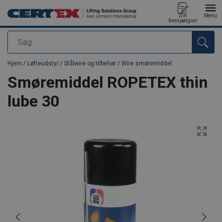
Din
Menu
forespørgsel
Søg
Produktet blev tilføjet til din forespørgsel
Hjem
/
Løfteudstyr
/
Stålwire og tilbehør
/
Wire smøremiddel
Smøremiddel ROPETEX thin
lube 30