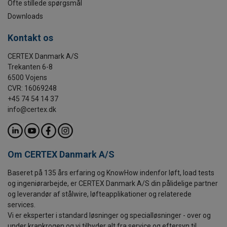
Ofte stillede spørgsmål
Downloads
Kontakt os
CERTEX Danmark A/S
Trekanten 6-8
6500 Vojens
CVR: 16069248
+45 74 54 14 37
info@certex.dk
Om CERTEX Danmark A/S
Baseret på 135 års erfaring og KnowHow indenfor løft, load tests
og ingeniørarbejde, er CERTEX Danmark A/S din pålidelige partner
og leverandør af stålwire, løfteapplikationer og relaterede
services.
Vi er eksperter i standard løsninger og specialløsninger - over og
under krankrogen og vi tilbyder alt fra service og eftersyn til