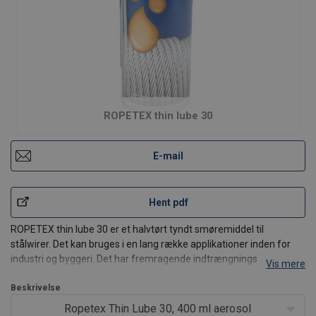
ROPETEX thin lube 30
E-mail
Hent pdf
ROPETEX thin lube 30 er et halvtørt tyndt smøremiddel til
stålwirer. Det kan bruges i en lang række applikationer inden for
industri og byggeri. Det har fremragende indtrængnings- og
Vis mere
korrosionsbeskyttelses egenskaber. For hyppig brug under barske
arbejdsforhold, hvor det minimerer slid mel
Beskrivelse
Ropetex Thin Lube 30, 400 ml aerosol