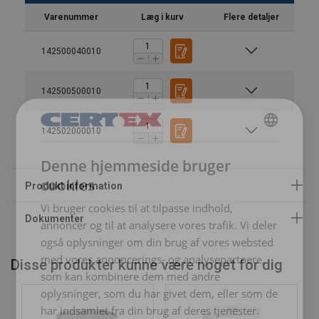
Varenummer
Læg i kurv
Flere detaljer
142500040010
142500500010
142502000010
DANISH
Denne hjemmeside bruger
ENGLISH TRANSLATION
cookies
Vi bruger cookies til at tilpasse indhold,
Arbejdstemperatur:
annoncer og til at analysere vores trafik. Vi deler
også oplysninger om din brug af vores websted
med vores annoncerings- og analysepartnere,
Disse produkter kunne være noget for dig
som kan kombinere dem med andre
oplysninger, som du har givet dem, eller som de
har indsamlet fra din brug af deres tjenester.