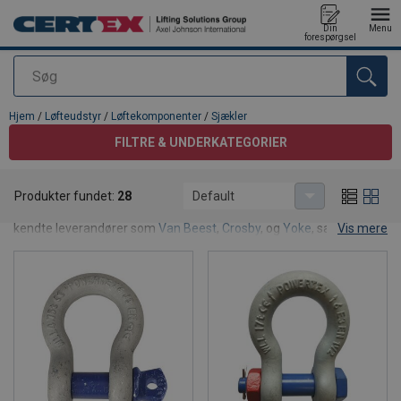
Din
Menu
forespørgsel
Søg
Produktet blev tilføjet til din forespørgsel
Hjem
/
Løfteudstyr
/
Løftekomponenter
/
Sjækler
FILTRE & UNDERKATEGORIER
Sjækler
Produkter fundet:
28
Default
Hos CERTEX Danmark A/S har vi et bredt udvalg af sjækler, fra
kendte leverandører som
Van Beest
,
Crosby
, og
Yoke
, samt vores
Vis mere
eget brand
POWERTEX
. Vi tilbyder sjækler i alle størrelser og
dimensioner, og finder du ikke det du søger, kontakter du os. Så
finder vi sammen frem til et produkt du kan bruge – og findes det
ikke i vores standard sortiment, fremstiller vi det selv. Se for
eksempel disse
specialsjækler
, som vi selv producerer på
forespørgsel.
Hvad er en sjækkel?