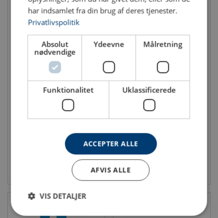
har indsamlet fra din brug af deres tjenester.
Privatlivspolitik
Absolut
Ydeevne
Målretning
nødvendige
Funktionalitet
Uklassificerede
Sjækkel Crosby G-2130
Sjækkel Wide Body Crosby
G-2160E
WLL: 0.33 - 150 ton
Klasse: 6
WLL: 75 - 300 ton
ACCEPTER ALLE
Se produkt
Se produkt
AFVIS ALLE
VIS DETALJER