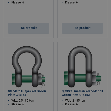
Vær altid opmærksom på sjæklens WLL – udsættes den for
Klasse: 6
Klasse: 6
sideværts belastninger (hvilket så vidt muligt bør undgås) skal WLL
reduceres.
For at undgå skæv belastning på sjæklen ved løft, kan der benyttes
løse afstandsringe på pinnen – disse placeres på hver side af
krogen. Dette centrerer byrden, beskytter sjæklen og giver et mere
Se produkt
Se produkt
sikkert løft.
Eftersyn af sjækler
Husk at sjækler, som alt andet løfteudstyr, skal efterses
regelmæssigt og mindst én gang årligt i henhold til
arbejdstilsynets bekendtgørelse nr. 428.
Kontakt os
hvis du vil
bestille et eftersyn af dit løftegrej/kraner.
Standard H-sjækkel Green
Sjækkel med sikkerhedsbolt
Pin® G-4163
Green Pin® G-4153
WLL: 0.5 - 85 ton
WLL: 2 - 85 ton
Klasse: 6
Klasse: 6