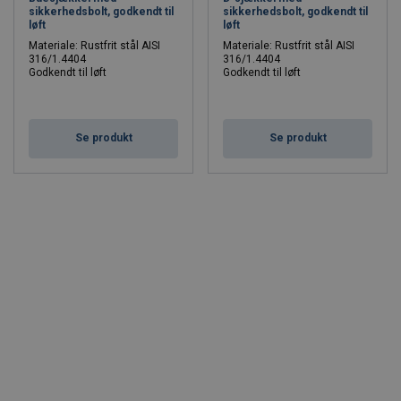
sikkerhedsbolt, godkendt til
sikkerhedsbolt, godkendt til
løft
løft
Materiale: Rustfrit stål AISI
Materiale: Rustfrit stål AISI
316/1.4404
316/1.4404
Godkendt til løft
Godkendt til løft
WLL: 0.35 - 4.5 ton
WLL: 0.35 - 5 ton
Se produkt
Se produkt