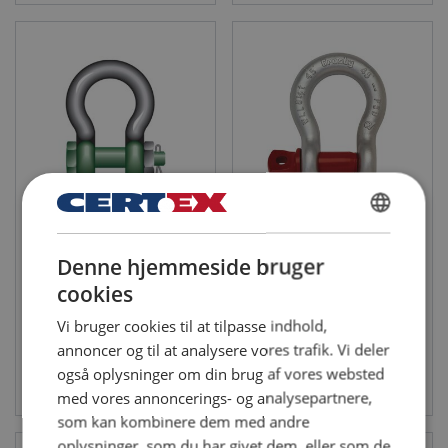
Polar sjækkel Green Pin® G-
Sjækkel Crosby G-209
DANISH
5163
WLL: 0.33 - 55 ton
WLL: 2 - 85 ton
Klasse: 6
Denne hjemmeside bruger
ENGLISH TRANSLATION
Klasse: 8
cookies
Vi bruger cookies til at tilpasse indhold,
annoncer og til at analysere vores trafik. Vi deler
også oplysninger om din brug af vores websted
Se produkt
Se produkt
med vores annoncerings- og analysepartnere,
som kan kombinere dem med andre
oplysninger, som du har givet dem, eller som de