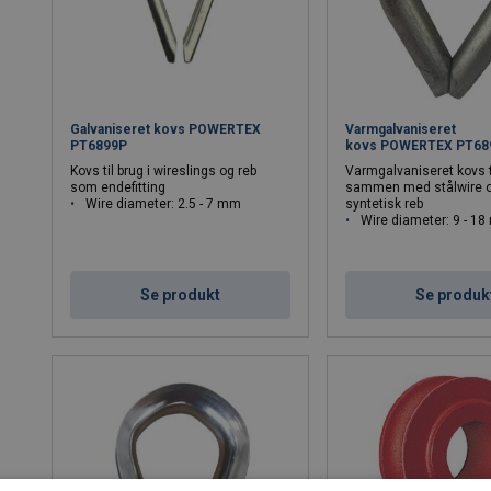
dannes en stærk endefitting på kablet. Kovsen yder stor beskytt
fungerer også som fastgørelsespunkt når man skal gøre sit kab
i wirestropper.
Valg af kovs
Galvaniseret kovs POWERTEX
Varmgalvaniseret
PT6899P
kovs POWERTEX PT68
Kovse fås i forskellige materialer, som for eksempel stål, smedet s
Kovs til brug i wireslings og reb
Varmgalvaniseret kovs t
er vigtigt at vælge en type kovs der passer sammen med det
som endefitting
sammen med stålwire 
over i hvilket miljø kovsen skal bruges i.
Wire diameter: 2.5 - 7 mm
syntetisk reb
Wire diameter: 9 - 1
Mangler du vejledning til valg af kovs,
kontakt os
.
Se produkt
Se produk