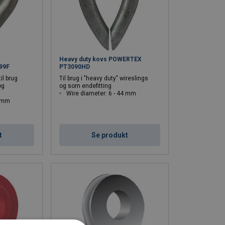
else mod slid og deformation af wireøjet, og den
el fast til andre emner. Kovse er også meget anvendt
Heavy duty kovs POWERTEX
99F
PT3090HD
tål, rustfrit syrefast stål eller presset profilstål. Det
il brug
Til brug i "heavy duty" wireslings
 emne du skal bruge kovsen sammen med, samt tænke
og
og som endefitting
Wire diameter: 6 - 44 mm
8 mm
t
Se produkt