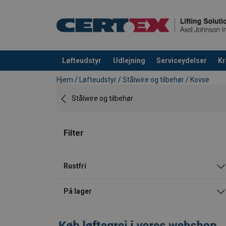
Løfteudstyr
Udlejning
Serviceydelser
Kr
Produktet blev tilføjet til din forespørgsel
Hjem
/
Løfteudstyr
/
Stålwire og tilbehør
/
Kovse
Stålwire og tilbehør
Filter
Rustfri
På lager