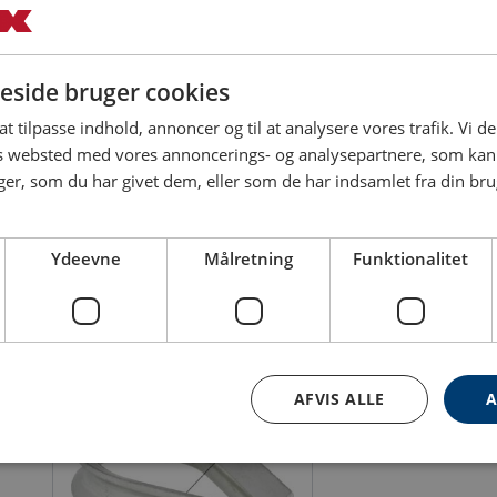
side bruger cookies
Rustfri kovs POWERTEX PT316
Massiv kovs Crosby S
 at tilpasse indhold, annoncer og til at analysere vores trafik. Vi 
Til brug i wirestropper i rustfrit stål
Giver stor beskyttelse m
es websted med vores annoncerings- og analysepartnere, som k
og syntetiske reb endefittings
deformation af wireøjet
r, som du har givet dem, eller som de har indsamlet fra din brug
Wire diameter: 2.5 - 20 mm
Farve: Rød
Wire diameter: 13 - 
Ydeevne
Målretning
Funktionalitet
Se produkt
Se produk
AFVIS ALLE
A