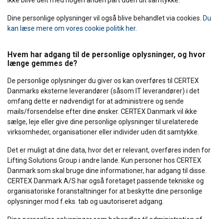
ikke blive delt med nogen anden part uden dit samtykke.
Dine personlige oplysninger vil også blive behandlet via cookies.
Du
kan læse mere om vores cookie politik her
.
Hvem har adgang til de personlige oplysninger, og hvor
længe gemmes de?
De personlige oplysninger du giver os kan overføres til CERTEX
Danmarks eksterne leverandører (såsom IT leverandører) i det
omfang dette er nødvendigt for at administrere og sende
mails/forsendelse efter dine ønsker. CERTEX Danmark vil ikke
sælge, leje eller give dine personlige oplysninger til urelaterede
virksomheder, organisationer eller individer uden dit samtykke.
Det er muligt at dine data, hvor det er relevant, overføres inden for
Lifting Solutions Group i andre lande. Kun personer hos CERTEX
Danmark som skal bruge dine informationer, har adgang til disse.
DANISH
CERTEX Danmark A/S har også foretaget passende tekniske og
organisatoriske foranstaltninger for at beskytte dine personlige
Denne hjemmeside bruger
ENGLISH TRANSLATION
oplysninger mod f.eks. tab og uautoriseret adgang.
cookies