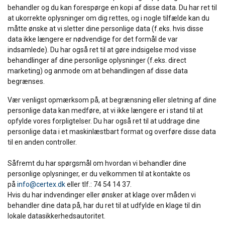
behandler og du kan forespørge en kopi af disse data. Du har ret til
AFVIS ALLE
at ukorrekte oplysninger om dig rettes, og i nogle tilfælde kan du
måtte ønske at vi sletter dine personlige data (f.eks. hvis disse
data ikke længere er nødvendige for det formål de var
VIS DETALJER
indsamlede). Du har også ret til at gøre indsigelse mod visse
behandlinger af dine personlige oplysninger (f.eks. direct
marketing) og anmode om at behandlingen af disse data
begrænses.
Vær venligst opmærksom på, at begrænsning eller sletning af dine
personlige data kan medføre, at vi ikke længere er i stand til at
opfylde vores forpligtelser. Du har også ret til at uddrage dine
personlige data i et maskinlæstbart format og overføre disse data
til en anden controller.
Såfremt du har spørgsmål om hvordan vi behandler dine
personlige oplysninger, er du velkommen til at kontakte os
på
info@certex.dk
eller tlf.: 74 54 14 37.
Hvis du har indvendinger eller ønsker at klage over måden vi
behandler dine data på, har du ret til at udfylde en klage til din
lokale datasikkerhedsautoritet.