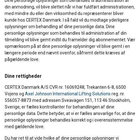
Dine personlige oplysninger som behandles til administration af
Vi bruger cookies til at tilpasse indhold,
din anmodning, vil blive slettet når vi har fuldført administrationen,
annoncer og til at analysere vores trafik. Vi deler
med mindre du eller den virksomhed du repræsenterer bliver
også oplysninger om din brug af vores websted
kunde hos CERTEX Danmark. I så fald vil du modtage yderligere
med vores annoncerings- og analysepartnere,
oplysninger om behandling af dine personlige data. Dine
som kan kombinere dem med andre
personlige oplysninger som behandles til administration af din
oplysninger, som du har givet dem, eller som de
tilmelding vil blive gemt indtil du framelder dig abonnementet. Vær
opmærksom på at dine personlige oplysninger vil blive gemt i en
har indsamlet fra din brug af deres tjenester.
længere periode end nævnt ovenfor, såfremt dette kræves af
Privatlivspolitik
pågældende love.
Absolut
Ydeevne
Målretning
nødvendige
Dine rettigheder
CERTEX Danmark A/S CVR nr. 16069248, Trekanten 6-8, 6500
Vojens og
Axel Johnson International Lifting Solutions
reg. nr.
Funktionalitet
Uklassificerede
556057-8873 med adressen Sveavägen 151, 113 46 Stockholm,
Sverige, er fælles kontrollanter for behandlingen af dine
personlige data. Dette betyder, at vi er fælles ansvarlige for, at dine
personlige oplysninger behandles korrekt og i overensstemmelse
med gældende love.
ACCEPTER ALLE
Du har ret til at vide hvilke af dine personlige oplysninger vi