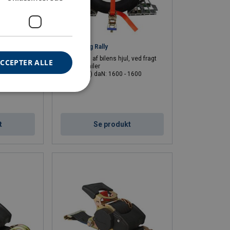
Hjulsurring Rally
mmi hæle
For surring af bilens hjul, ved fragt
CCEPTER ALLE
af bil på trailer
f biler
LC (Lige) daN: 1600 - 1600
2000
 1000
t
Se produkt