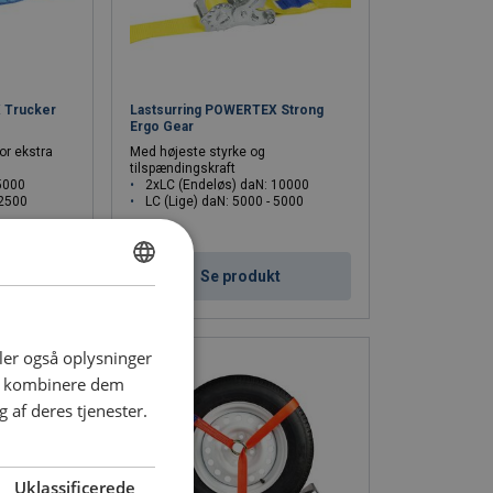
 Trucker
Lastsurring POWERTEX Strong
Ergo Gear
or ekstra
Med højeste styrke og
tilspændingskraft
5000
2xLC (Endeløs) daN: 10000
 2500
LC (Lige) daN: 5000 - 5000
t
Se produkt
DANISH
ENGLISH TRANSLATION
deler også oplysninger
an kombinere dem
 af deres tjenester.
Uklassificerede