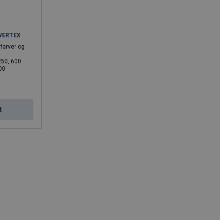
OWERTEX
 farver og
250, 600
300
t