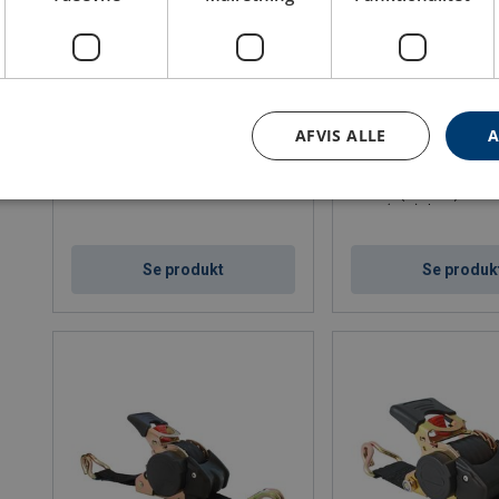
Indvendig surring Carry
Hjulsurring Euro
For varevogne der kører med
2-parts surring med gu
AFVIS ALLE
A
mindre byrder
som ekstra beskyttelse
LC (Lige) daN: 1000 - 1000
Anvendelse: Til surring a
under transport
2xLC (Endeløs) daN: 
LC (Lige) daN: 1000 -
Se produkt
Se produk