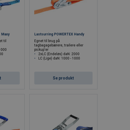
X Maxy
Lastsurring POWERTEX Handy
t til
Egnet til brug på
tagbagagebærere, trailere eller
1000
pickup'er
500
2xLC (Endeløs) daN: 2000
LC (Lige) daN: 1000 - 1000
t
Se produkt