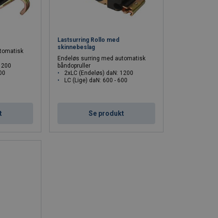
Lastsurring Rollo med
skinnebeslag
tomatisk
Endeløs surring med automatisk
1200
båndopruller
600
2xLC (Endeløs) daN: 1200
LC (Lige) daN: 600 - 600
t
Se produkt