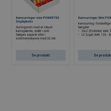
Kamsurringer mini POWERTEX
Kamsurringer Mini P
Displayboks
Kamsurring i forskellige
Surringsrem med et robust
længder
kamspænde, støbt i zink
2xLC (Endeløs) daN: 
Sælges separat eller i
LC (Lige) daN: 125 - 
sortimentskasse med 32 stk
2xLC (Endeløs) daN: 250
LC (Lige) daN: 125 - 125
Se produkt
Se produk