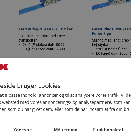
Lastsurring POWERTEX Trucker
Lastsurring POWERTEX
Force Ergo
For sikring af ekstraordinære
transporter
Surring med langt greb f
2xLC (Endeløs) daN: 5000
høj styrke
LC (Lige) daN: 2500 - 2500
2xLC (Endeløs) daN: 
LC (Lige) daN: 2500 -
Se produkt
Se produk
side bruger cookies
 at tilpasse indhold, annoncer og til at analysere vores trafik. Vi 
es websted med vores annoncerings- og analysepartnere, som k
r, som du har givet dem, eller som de har indsamlet fra din brug
Ydeevne
Målretning
Funktionalitet