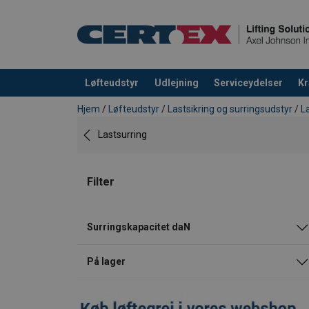
Løfteudstyr
Udlejning
Serviceydelser
Kr
Produktet blev tilføjet til din forespørgsel
Hjem
/
Løfteudstyr
/
Lastsikring og surringsudstyr
/
L
Lastsurring
Filter
Surringskapacitet daN
På lager