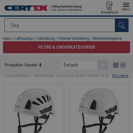
Din
Menu
forespørgsel
Søg
Produktet blev tilføjet til din forespørgsel
Hjem
/
Løfteudstyr
/
Faldsikring
/
Tilbehør faldsikring
/
Sikkerhedshjelme
FILTRE & UNDERKATEGORIER
Sikkerhedshjelme
Produkter fundet:
4
Default
Sikkerhedshjelmen er en vigtig del af dit udstyr, når du arbejder på
byggepladser, i værksteder og mange andre steder. Vi tilbyder
Vis mere
forskellige modeller, alle med god ventilation, trinløs
justeringsknap bagpå og høj brugskomfort.
Sikkerhedshjelm som en del af personlig
faldsikring
Brugen af sikkerhedshjelm som en del af
personlig faldsikring
er
afgørende for arbejdssikkerheden, da den beskytter hovedet mod
slag, stød og andre potentielle skader. Når man arbejder i højden,