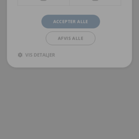
sikkerhed. Disse mærker passer på alle Inceptor GRX
sikkerhedshjelme fra SKYLOTEC.
ACCEPTER ALLE
Køb godkendt sikkerhedshjelm i vores
webshop
AFVIS ALLE
Vi forhandler alt udstyr til personlig faldbeskyttelse via vores
webshop
. Her finder du de populære
SKYLOTEC
sikkerhedshjelme
VIS DETALJER
med tilbehør. I kategorien tilbyder vi desuden faldsikringssæt,
faldseler, faldblokke, positioneringsliner og forankringspunkter, alt
sammen godkendt og i høj kvalitet.
Uanset om du arbejder i byggeriet, offshore industrien,
skovbrugssektoren eller andre højderelaterede brancher, så
tilbyder vi det nødvendige udstyr for at sikre din sikkerhed og
tryghed på arbejdspladsen. Hos os får du altid produkter i høj
kvalitet der lever op til gældende regler og krav på området.