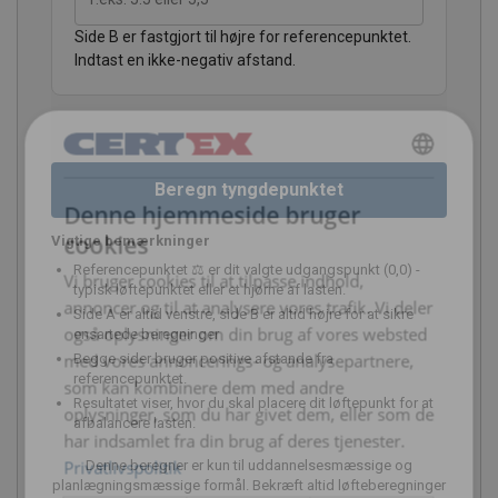
Side B er fastgjort til højre for referencepunktet.
Indtast en ikke-negativ afstand.
DANISH
Beregn tyngdepunktet
Denne hjemmeside bruger
ENGLISH TRANSLATION
cookies
Vigtige bemærkninger
Referencepunktet ⚖ er dit valgte udgangspunkt (0,0) -
Vi bruger cookies til at tilpasse indhold,
typisk løftepunktet eller et hjørne af lasten.
annoncer og til at analysere vores trafik. Vi deler
Side A er altid venstre, side B er altid højre for at sikre
også oplysninger om din brug af vores websted
ensartede beregninger
med vores annoncerings- og analysepartnere,
Begge sider bruger positive afstande fra
referencepunktet.
som kan kombinere dem med andre
Resultatet viser, hvor du skal placere dit løftepunkt for at
oplysninger, som du har givet dem, eller som de
afbalancere lasten.
har indsamlet fra din brug af deres tjenester.
Privatlivspolitik
Denne beregner er kun til uddannelsesmæssige og
planlægningsmæssige formål. Bekræft altid løfteberegninger