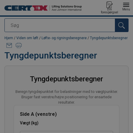
Din
Menu
forespørgsel
Søg
Produktet blev tilføjet til din forespørgsel
Hjem
/
Viden om løft
/
Løfte- og rigningsberegnere
/
Tyngdepunktsberegner
Tyngdepunktsberegner
Tyngdepunktsberegner
Beregn tyngdepunktet for belastninger med to vægtpunkter.
Bruger fast venstre/højre positionering for ensartede
resultater.
Side A (venstre)
Vægt (kg)