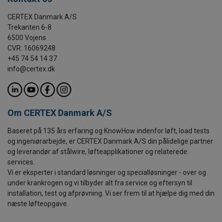
CERTEX Danmark A/S
Trekanten 6-8
6500 Vojens
CVR: 16069248
+45 74 54 14 37
info@certex.dk
Om CERTEX Danmark A/S
Baseret på 135 års erfaring og KnowHow indenfor løft, load tests
og ingeniørarbejde, er CERTEX Danmark A/S din pålidelige partner
og leverandør af stålwire, løfteapplikationer og relaterede
services.
Vi er eksperter i standard løsninger og specialløsninger - over og
under krankrogen og vi tilbyder alt fra service og eftersyn til
installation, test og afprøvning. Vi ser frem til at hjælpe dig med din
næste løfteopgave.