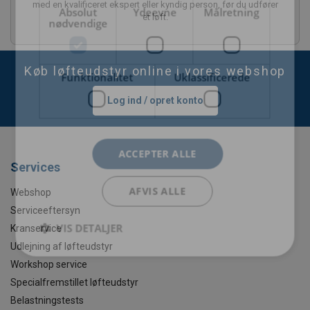
med en kvalificeret ekspert eller kyndig person, før du udfører
Absolut
Ydeevne
Målretning
et løft.
nødvendige
Køb løfteudstyr online i vores webshop
Funktionalitet
Uklassificerede
Log ind / opret konto
ACCEPTER ALLE
Services
AFVIS ALLE
Webshop
Serviceeftersyn
VIS DETALJER
Kranservice
Udlejning af løfteudstyr
Workshop service
Specialfremstillet løfteudstyr
Belastningstests