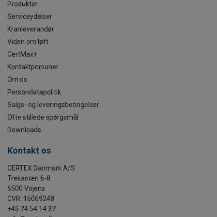
Produkter
Serviceydelser
Kranleverandør
Viden om løft
CertMax+
Kontaktpersoner
Om os
Persondatapolitik
Salgs- og leveringsbetingelser
Ofte stillede spørgsmål
Downloads
Kontakt os
CERTEX Danmark A/S
Trekanten 6-8
6500 Vojens
CVR: 16069248
+45 74 54 14 37