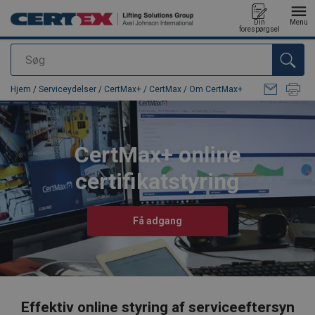
Din
Menu
forespørgsel
Søg
Produktet blev tilføjet til din forespørgsel
Hjem
/
Serviceydelser
/
CertMax+ / CertMax
/
Om CertMax+
CertMax+ online
certifikatstyring
Få adgang
Effektiv online styring af serviceeftersyn