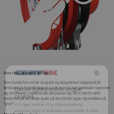
Dine fordele med CertMax+
DANISH
Som kunde hos os har du gratis og ubegrænset adgang til dit
Denne hjemmeside bruger
løfteudstyrs historik døgnet rundt, hvor du kan genskabe rapporter
ENGLISH TRANSLATION
og certifikater i realtime når det passer dig. Du er derfor altid
cookies
forberedt på det årlige audit, på den tid det tager dig at klikke på
Vi bruger cookies til at tilpasse indhold,
”print”.
annoncer og til at analysere vores trafik. Vi deler