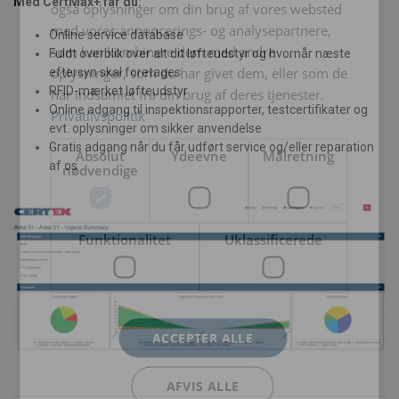
Med CertMax+ får du:
også oplysninger om din brug af vores websted
med vores annoncerings- og analysepartnere,
Online service database
som kan kombinere dem med andre
Fuldt overblik over alt dit løfteudstyr og hvornår næste
oplysninger, som du har givet dem, eller som de
eftersyn skal foretages
RFID-mærket løfteudstyr
har indsamlet fra din brug af deres tjenester.
Online adgang til inspektionsrapporter, testcertifikater og
Privatlivspolitik
evt. oplysninger om sikker anvendelse
Gratis adgang når du får udført service og/eller reparation
Absolut
Ydeevne
Målretning
af os
nødvendige
Funktionalitet
Uklassificerede
ACCEPTER ALLE
AFVIS ALLE