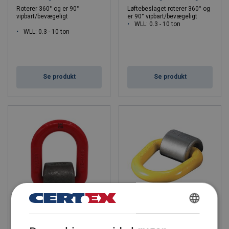
Løftebeslag skal som alt andet løfteudstyr gennemgå et eftersyn
Roterer 360° og er 90°
Løftebeslaget roterer 360° og
vipbart/bevægeligt
er 90° vipbart/bevægeligt
udført af en kompetent person minimum en gang om året.
WLL: 0.3 - 10 ton
Opdages der deformation, korrosion eller anden påvirkning af
WLL: 0.3 - 10 ton
udstyret, som kan svække dets beskaffenhed, skal det lægges til
side med tydelig mærkning om, at det ikke må bruges.
Hvis du er i tvivl om hvilket løftebeslag du skal vælge, er du
velkommen til at kontakte os!
Se produkt
Se produkt
Svejsbart løftebeslag
Svejsbar løftebeslag 8-057
DANISH
POWERTEX LPW
Kan belastes i alle retninger
Løftebeslag med mulighed for
og er 180° vipbart/bevægelig