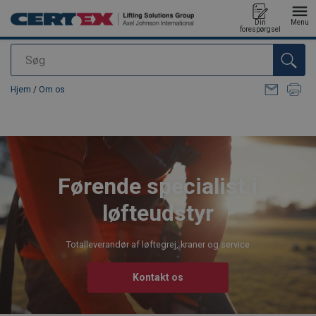
Din
Menu
forespørgsel
Søg
Produktet blev tilføjet til din forespørgsel
Hjem
/
Om os
Førende specialist i
løfteudstyr
Totalleverandør af løftegrej, kraner og service
Kontakt os