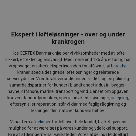
Ekspert i løfteløsninger - over og under
krankrogen
Hos CERTEX Danmark hjælper vi virksomheder med at løfte
sikkert, effektivt og ansvarligt. Med mere end 135 års erfaring har
vi opbygget en stærk ekspertise inden for stålwire,
løfteudstyr
,
kraner, specialdesignede løfteløsninger og relaterede
serviceydelser. Vi er totalleverandør inden for løft og en pålidelig
samarbejdspartner for kunder i blandt andet industri, byggeri,
havne, offshore, marine, transport og vind. Uanset om opgaven
kræver standardprodukter, specialudviklede løsninger,
udlejning
,
eftersyn eller reparation, står vi klar med faglig rådgivning og
løsninger, der matcher kundens behov.
Vi har fem
afdelinger
fordelt over hele landet, hvilket giver os
mulighed for at være tæt på vores kunder og yde lokal support.
Fire af afdelingerne har værksteder. Vores afdeling i Middelfart