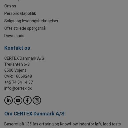
Om os
Persondatapolitik
Salgs- og leveringsbetingelser
Ofte stillede spørgsmål
Downloads
Kontakt os
CERTEX Danmark A/S
Trekanten 6-8
6500 Vojens
CVR: 16069248
+45 74 54 14 37
info@certex.dk
Om CERTEX Danmark A/S
Baseret på 135 års erfaring og KnowHow indenfor løft, load tests