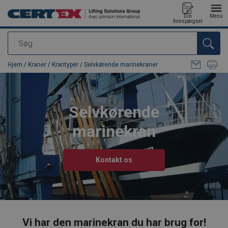
Din
Menu
forespørgsel
Søg
Produktet blev tilføjet til din forespørgsel
Hjem
/
Kraner
/
Krantyper
/
Selvkørende marinekraner
Selvkørende
marinekran
Kontakt os
Vi har den marinekran du har brug for!