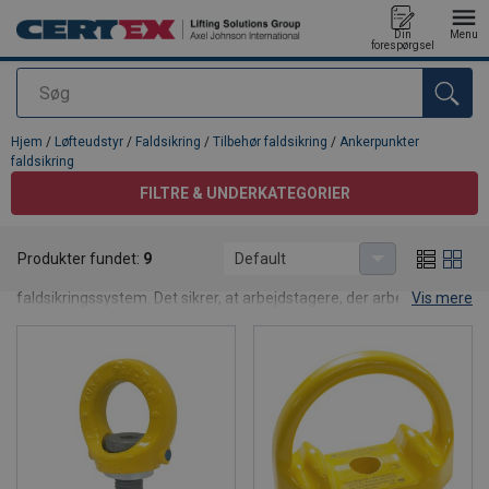
Din
Menu
forespørgsel
Søg
Produktet blev tilføjet til din forespørgsel
Hjem
/
Løfteudstyr
/
Faldsikring
/
Tilbehør faldsikring
/
Ankerpunkter
faldsikring
FILTRE & UNDERKATEGORIER
Ankerpunkter faldsikring
Produkter fundet:
9
Default
Ankerpunkt til faldsikring er en vigtig del af ethvert
faldsikringssystem. Det sikrer, at arbejdstagere, der arbejder i
Vis mere
højder, er beskyttet mod faldulykker. Et ankerpunkt til faldsikring
fungerer som det faste holdepunkt, hvor faldsikringsudstyret
fastgøres, og det skal være stærkt nok til at modstå de kræfter,
der opstår under et fald.
Typer af ankerpunkter til faldsikring
Der findes forskellige typer forankringspunkter til faldsikring,