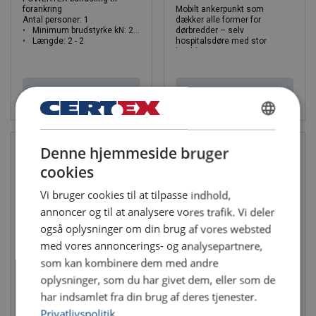
forankring
Mobilt ankerpunkt som
Antal personer: 1
dækker alle former for
Minimum brudstyrke kN: 26 - 26
dørbredder – selv
Længde: 2 - 2
hospitalsdøre med stor
bredde
Fås i to versioner: fra 600 til
1150 mm og fra 985 til 1525
mm
Se produkt
Se produkt
DANISH
Denne hjemmeside bruger
ENGLISH TRANSLATION
cookies
Vi bruger cookies til at tilpasse indhold,
annoncer og til at analysere vores trafik. Vi deler
også oplysninger om din brug af vores websted
med vores annoncerings- og analysepartnere,
som kan kombinere dem med andre
Horisontalt sikkerhedsbånd
Bjælketang til faldsikring
oplysninger, som du har givet dem, eller som de
Beamtac
Til brug som midlertidig
har indsamlet fra din brug af deres tjenester.
forankring
Flytbar fastgørelsesklemme
Længde: 20 m
For flangebredde fra 90 til
Privatlivspolitik