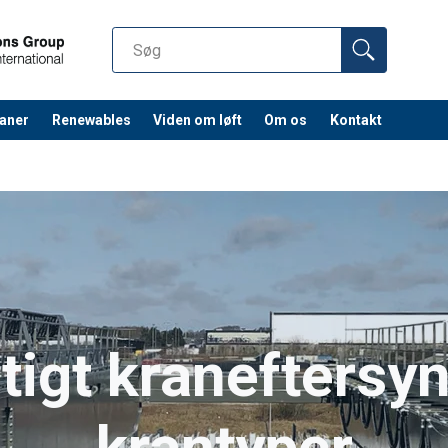
aner
Renewables
Viden om løft
Om os
Kontakt
tigt kraneftersyn
krantyper