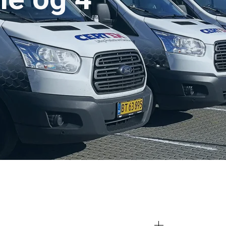
DANISH
ENGLISH TRANSLATION
deler også oplysninger
an kombinere dem
 af deres tjenester.