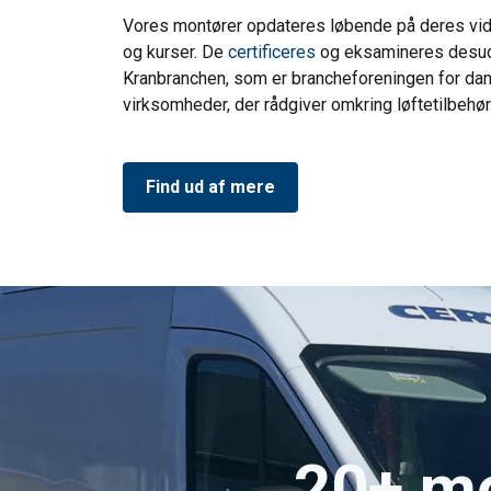
Vores montører opdateres løbende på deres vi
og kurser. De
certificeres
og eksamineres desude
Kranbranchen, som er brancheforeningen for dan
virksomheder, der rådgiver omkring løftetilbehør
Find ud af mere
20+ mo