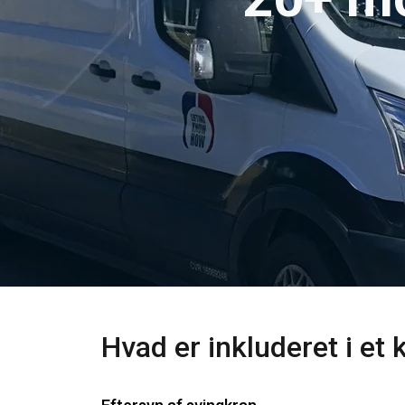
Denne hjemme
Vi bruger cookies til
Hvad er inkluderet i et
om din brug af vor
med andre oplysninge
Privatlivspolitik