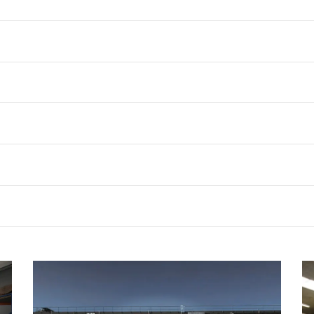
Ydeevne
Målretning
Funktionalitet
AFVIS ALLE
A