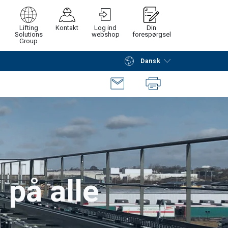
Lifting
Kontakt
Log ind
Din
Solutions
webshop
forespørgsel
Group
Dansk
Fortsæt
Gå til checkout
 på alle