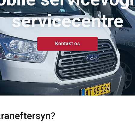
servicecentre
Kontakt os
side bruger cookies
 at tilpasse indhold, annoncer og til at analysere vores trafik. Vi 
 kraneftersyn?
es websted med vores annoncerings- og analysepartnere, som k
r, som du har givet dem, eller som de har indsamlet fra din brug