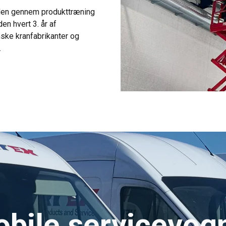
den gennem produkttræning
n hvert 3. år af
ske kranfabrikanter og
.
bile servicevog