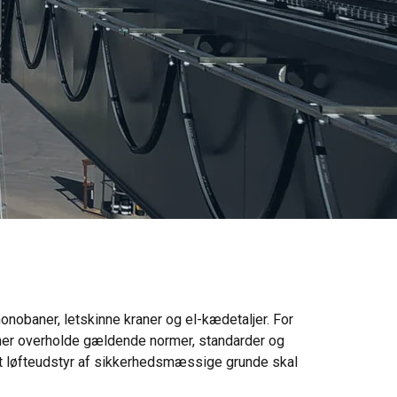
monobaner, letskinne kraner og el-kædetaljer.
For
raner overholde gældende normer, standarder og
, at løfteudstyr af sikkerhedsmæssige grunde skal