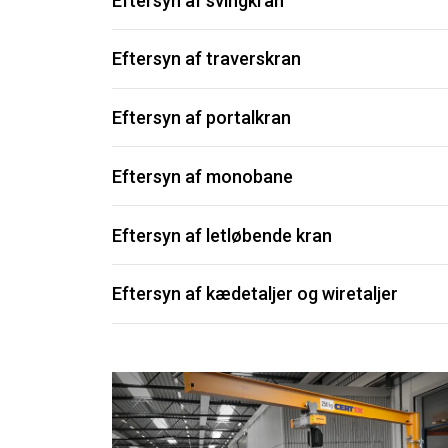
Eftersyn af svingkran
Absolut
nødvendige
Eftersyn af traverskran
Eftersyn af portalkran
VIS DETALJER
Eftersyn af monobane
Eftersyn af letløbende kran
Eftersyn af kædetaljer og wiretaljer