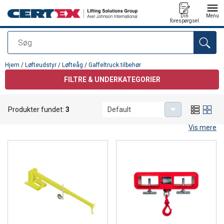
Din
Menu
forespørgsel
Søg
Produktet blev tilføjet til din forespørgsel
Hjem
/
Løfteudstyr
/
Løfteåg
/
Gaffeltruck tilbehør
FILTRE & UNDERKATEGORIER
Gaffeltruck tilbehør
Produkter fundet:
3
Default
Nyttigt løfteudstyr til gaffeltruck
Vis mere
Hos CERTEX Danmark finder du et bredt udvalg af løfteudstyr til
gaffeltruck, der gør dine løfte- og håndteringsopgaver både mere
effektive og mere sikre.
Gaffeltrucken er en nøglespiller i den daglige logistik. Særligt når
den kombineres med det rigtige tilbehør, får du det fulde udbytte
af dens kapacitet. Med en
truck arm
eller et
truckløfteåg
monteret
på truckens gafler får du endnu mere glæde af din truck.
Truckarmen har teleskopglidende arm, som kan gå op i en 45°