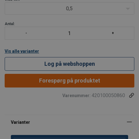
ydelseskravene i US Federal Specification RR-C-271 T
0,5
Antal:
Vis alle varianter
Log på webshoppen
Forespørg på produktet
420100050860
Varenummer: