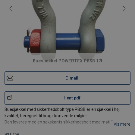
Buesjækkel POWERTEX PBSB 17t
E-mail
Hent pdf
Buesjækkel med sikkerhedsbolt type PBSB er en sjækkel i høj
kvalitet, beregnet til brug i krævende miljøer.
Den leveres med en sekskants sikkerhedsbolt med møtrik og
Vis mere
rustfri stålstift.
Sjæklen er i overensstemmelse med EN 13889 og opfylder
WLL
ton