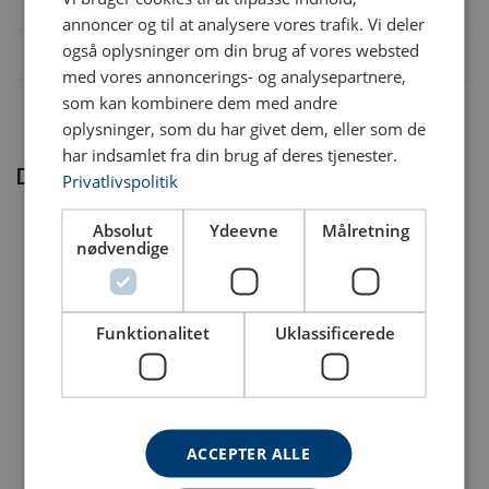
annoncer og til at analysere vores trafik. Vi deler
også oplysninger om din brug af vores websted
med vores annoncerings- og analysepartnere,
som kan kombinere dem med andre
oplysninger, som du har givet dem, eller som de
har indsamlet fra din brug af deres tjenester.
Disse produkter kunne være noget for dig
Privatlivspolitik
Absolut
Ydeevne
Målretning
nødvendige
Funktionalitet
Uklassificerede
Materiale:
Faldsele POWERTEX
Bjælkeklemme
Mærkning:
P0902
POWERTEX PBC-S1
Brugsanvisninger
POWERTEX klassisk allround faldsele
ACCEPTER ALLE
Arbejdstemperatur:
Se produkt