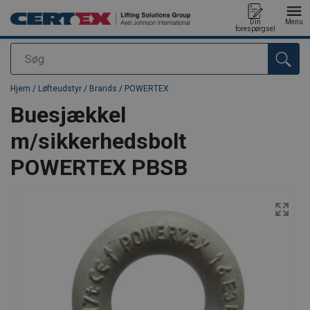
Din
Menu
forespørgsel
Søg
Produktet blev tilføjet til din forespørgsel
Hjem
/
Løfteudstyr
/
Brands
/
POWERTEX
Buesjækkel
m/sikkerhedsbolt
POWERTEX PBSB