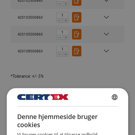
420102500860
420103500860
420105500860
420108500860
*Tolerance: +/- 5%
DANISH
Denne hjemmeside bruger
ENGLISH TRANSLATION
cookies
Vi bruger cookies til at tilpasse indhold,