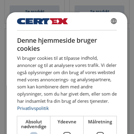
Se produkt
Se produkt
DANISH
Denne hjemmeside bruger
ENGLISH TRANSLATION
cookies
Vi bruger cookies til at tilpasse indhold,
annoncer og til at analysere vores trafik. Vi deler
også oplysninger om din brug af vores websted
med vores annoncerings- og analysepartnere,
som kan kombinere dem med andre
Wirespil manuelt TL150
Wirespil manuelt TL300-600
oplysninger, som du har givet dem, eller som de
WLL: 0.15 - 0.15 ton
WLL: 0.3 - 0.6 ton
har indsamlet fra din brug af deres tjenester.
Privatlivspolitik
Absolut
Ydeevne
Målretning
nødvendige