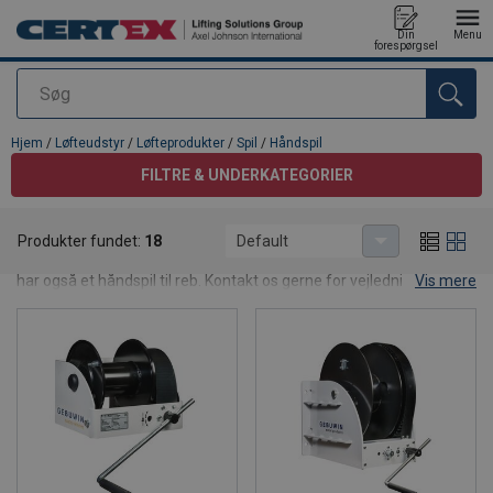
Din
Menu
forespørgsel
Søg
Produktet blev tilføjet til din forespørgsel
Hjem
/
Løfteudstyr
/
Løfteprodukter
/
Spil
/
Håndspil
FILTRE & UNDERKATEGORIER
Håndspil
Produkter fundet:
18
Default
Vores sortiment af håndspil, vægspil, snekkespil samt trailerspil. Vi
har også et håndspil til reb. Kontakt os gerne for vejledning til at
Vis mere
finde det rigtige spil til din opgave.
Håndspil til manuelle løft
Håndspil er et værktøj der anvendes til manuelle løfteopgaver og
trækning af lette til mellemstore emner. Det er et praktisk redskab
der giver dig mulighed for at håndtere og flytte byrder på en sikker
og kontrolleret måde. Et håndspil har typisk et håndsving, der er
forbundet med enten en
stålwire
eller et
reb
. Med håndsvinget