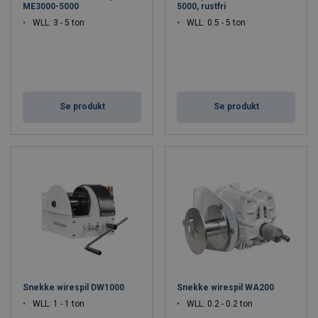
snekkespil WW
.
ME3000-5000
5000, rustfri
WLL: 3 - 5 ton
WLL: 0.5 - 5 ton
Håndspil kan bestilles direkte i vores
webshop
. Bemærk, at
stålwire eller reb til håndspil købes separat. Har du brug for mere
kraft, så kan vi anbefale vores elektriske spil og snekkespil, der
findes under kategorien ”
elspil
”.
Se produkt
Se produkt
Snekke wirespil DW1000
Snekke wirespil WA200
WLL: 1 - 1 ton
WLL: 0.2 - 0.2 ton