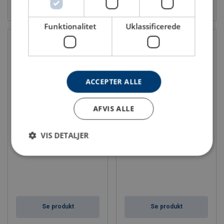
Se produkt
Se produkt
Funktionalitet
Uklassificerede
ACCEPTER ALLE
AFVIS ALLE
Wirespil manuelt type WA 50,
Wirespil manuelt type
VIS DETALJER
WA 100
TANGE WV, WE
WLL: 0.05 - 0.1 ton
WLL: 0.3 - 0.5 ton
Se produkt
Se produkt