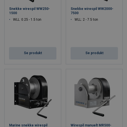
trækkes eller løftes lasten.
Snekke wirespil WW250-
Snekke wirespil WW2000-
1500
7500
Forskellige typer håndspil
WLL: 0.25 - 1.5 ton
WLL: 2 - 7.5 ton
Håndspil findes i forskellige modeller, størrelser og kapaciteter
afhængigt af den specifikke anvendelse. De kan bruges til en lang
række formål og findes ofte på byggepladser, i værksteder, i
produktionshaller, i fabrikker etc. Her på vores website finder du
blandt andet rustfri håndspil, trailerspil og håndbetjent snekkegear
Se produkt
Se produkt
spil.
Spillene fås i kapaciteter fra 50 kg og helt op til 5 ton. Det er vores
wire snekkespil
der kan løfte/trække op til 5 ton, hvortil der
anvendes 16 mm stålwire. Vores mindste håndspil er af typen
WA
50, WA 100
, denne er kompakt, støjsvag og velegnet til lettere
byrder.
Nogle håndspil er til vægmontering som for eksempel
håndspil
type 220
, en pladsbesparende løsning, der foretrækkes i mange
typer industrier til en bred vifte af løfte og trække opgaver. Andre
spil tillader montering i gulvet, dette gælder blandet andet vores
Marine snekke wirespil
Wirespil manuelt MR500-