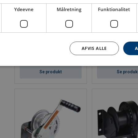
Ydeevne
Målretning
Funktionalitet
Wirespil manuelt type WA 50, WA
Wirespil manuelt type
100
WE
WLL: 0.05 - 0.1 ton
WLL: 0.3 - 0.5 ton
AFVIS ALLE
A
Se produkt
Se produk