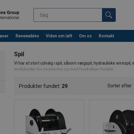
aner
Renewables
Viden om løft
Om os
Kontakt
Spil
Vi har et stort udvalg i spil, såsom vægspil, hydrauliske wirespil,
muligheder for montering og med forskellige fordele.
Kig udvalget igennem, og kontakt os gerne for råd og vejledning ti
Produkter fundet:
29
Sorter efter