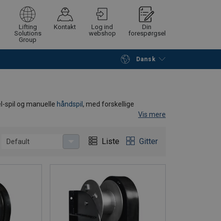
Lifting
Kontakt
Log ind
Din
Solutions
webshop
forespørgsel
Group
Dansk
Fortsæt
Gå til checkout
 el-spil og manuelle
håndspil
, med forskellige
Vis mere
l at finde det bedst egene spil til dit behov.
Liste
Gitter
Default