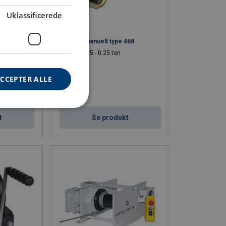
Uklassificerede
 TANGE WV,
Wirespil manuelt type 468
WLL: 0.25 - 0.25 ton
CCEPTER ALLE
t
Se produkt