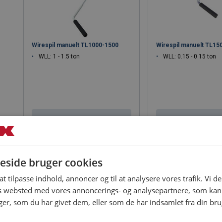
Wirespil manuelt TL1000-1500
Wirespil manuelt TL15
WLL: 1 - 1.5 ton
WLL: 0.15 - 0.15 ton
Se produkt
Se produk
side bruger cookies
 at tilpasse indhold, annoncer og til at analysere vores trafik. Vi 
es websted med vores annoncerings- og analysepartnere, som k
r, som du har givet dem, eller som de har indsamlet fra din brug