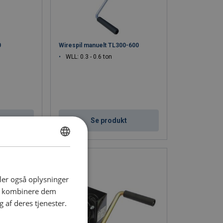
0
Wirespil manuelt TL300-600
WLL: 0.3 - 0.6 ton
t
Se produkt
DANISH
ENGLISH TRANSLATION
deler også oplysninger
an kombinere dem
 af deres tjenester.