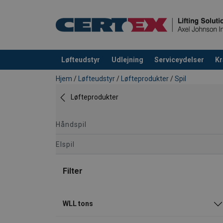
Løfteudstyr
Udlejning
Serviceydelser
Kr
Produktet blev tilføjet til din forespørgsel
Hjem
/
Løfteudstyr
/
Løfteprodukter
/
Spil
Løfteprodukter
Håndspil
Elspil
Filter
WLL tons