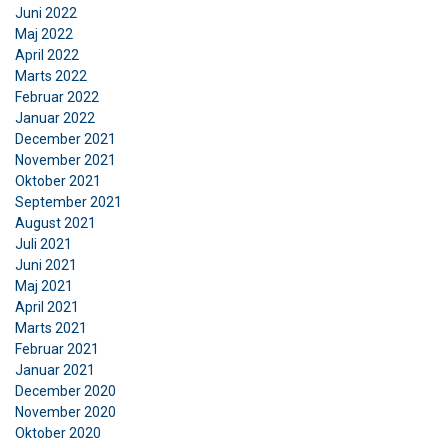
Juni 2022
Denne hjemmeside bruger
ENGLISH TRANSLATION
Maj 2022
cookies
April 2022
Marts 2022
Vi bruger cookies til at tilpasse indhold,
Februar 2022
annoncer og til at analysere vores trafik. Vi deler
Januar 2022
også oplysninger om din brug af vores websted
December 2021
November 2021
med vores annoncerings- og analysepartnere,
Oktober 2021
som kan kombinere dem med andre
September 2021
oplysninger, som du har givet dem, eller som de
August 2021
har indsamlet fra din brug af deres tjenester.
Juli 2021
Privatlivspolitik
Juni 2021
Maj 2021
Absolut
Ydeevne
Målretning
April 2021
nødvendige
Marts 2021
Februar 2021
Januar 2021
December 2020
Funktionalitet
Uklassificerede
November 2020
Oktober 2020