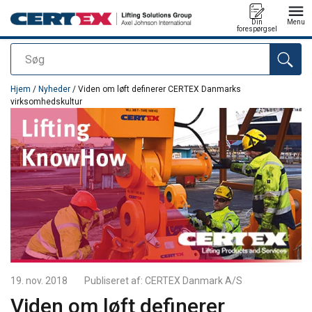
Din
Menu
forespørgsel
Søg
Produktet blev tilføjet til din forespørgsel
Hjem
/
Nyheder
/ Viden om løft definerer CERTEX Danmarks
virksomhedskultur
19. nov. 2018
Publiseret af:
CERTEX Danmark A/S
Viden om løft definerer