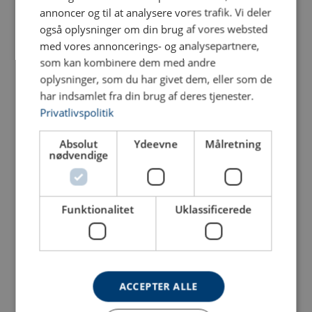
annoncer og til at analysere vores trafik. Vi deler
også oplysninger om din brug af vores websted
med vores annoncerings- og analysepartnere,
som kan kombinere dem med andre
D-sjækkel
Smøremiddel ROPETEX
oplysninger, som du har givet dem, eller som de
m/sikkerhedsbolt
heavy duty lube 70
POWERTEX PDSB
har indsamlet fra din brug af deres tjenester.
Klasse 6
Privatlivspolitik
Se produkt
Se produkt
Absolut
Ydeevne
Målretning
nødvendige
Funktionalitet
Uklassificerede
ACCEPTER ALLE
Hydraulisk donkraft
POWERTEX PTJ-S1