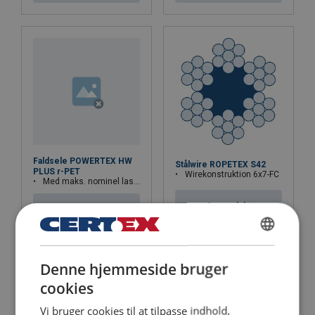
Faldsele POWERTEX HW
Stålwire ROPETEX S42
PLUS r-PET
Wirekonstruktion 6x7-FC
Med maks. nominel last på 140 kg
Se produkt
Se produkt
DANISH
Denne hjemmeside bruger
ENGLISH TRANSLATION
cookies
Vi bruger cookies til at tilpasse indhold,