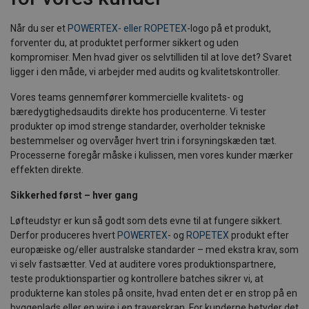
Når du ser et
POWERTEX- eller ROPETEX
-logo på et produkt,
forventer du, at produktet performer sikkert og uden
kompromiser. Men hvad giver os selvtilliden til at love det? Svaret
ligger i den måde, vi arbejder med audits og kvalitetskontroller.
Vores teams gennemfører kommercielle kvalitets- og
bæredygtighedsaudits direkte hos producenterne. Vi tester
produkter op imod strenge standarder, overholder tekniske
bestemmelser og overvåger hvert trin i forsyningskæden tæt.
Processerne foregår måske i kulissen, men vores kunder mærker
effekten direkte.
Sikkerhed først – hver gang
Løfteudstyr er kun så godt som dets evne til at fungere sikkert.
Derfor produceres hvert
POWERTEX
- og
ROPETEX
produkt efter
europæiske og/eller australske standarder – med ekstra krav, som
vi selv fastsætter. Ved at auditere vores produktionspartnere,
teste produktionspartier og kontrollere batches sikrer vi, at
produkterne kan stoles på onsite, hvad enten det er en strop på en
byggeplads eller en wire i en traverskran. For kunderne betyder det