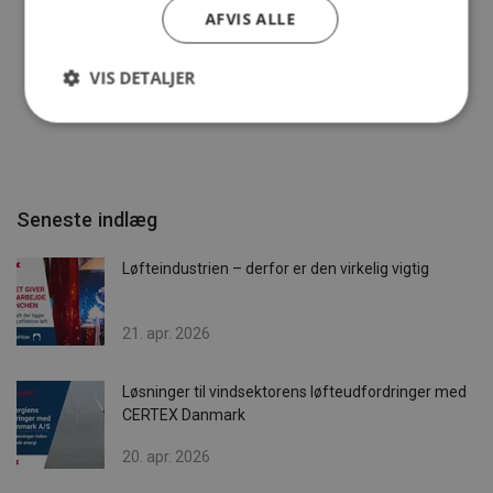
AFVIS ALLE
Se produkt
VIS DETALJER
Seneste indlæg
Løfteindustrien – derfor er den virkelig vigtig
21. apr. 2026
Løsninger til vindsektorens løfteudfordringer med
CERTEX Danmark
20. apr. 2026