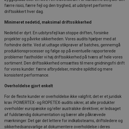
færre risici, færre fejl og den tryghed, at udstyret performer
driftssikkert hver dag.
Minimeret nedetid, maksimal driftssikkerhed
Nedetid er dyrt. En udstyrsfejl kan stoppe driften, forsinke
projekter og påvirke sikkerheden. Vores audits hjælper med at
forhindre dette. Ved at udtage stikprøver af batches, gennemgå
produktionsprocesser og følge op på eventuelle rapporterede
problemer fastholder vi høj driftssikkerhed på tværs af hele vores
sortiment. Den driftssikkerhed omsættes til mere gnidningsfri drift
for vores kunder: færre afbrydelser, mindre spildtid og mere
konsistent performance.
Overholdelse gjort enkelt
For de fleste kunder er overholdelse ikke valgfrit; det er et juridisk
krav. POWERTEX- og ROPETEX-audits sikrer, at alle produkter
overholder europæiske og/eller australske direktiver, er ledsaget
af fuldstændig dokumentation og bærer alle påkrævede
mærkninger. Det gør det lettere for indkøbsteams, driftsledere og
sikkerhedsansvarlige at dokumentere overholdelse i deres