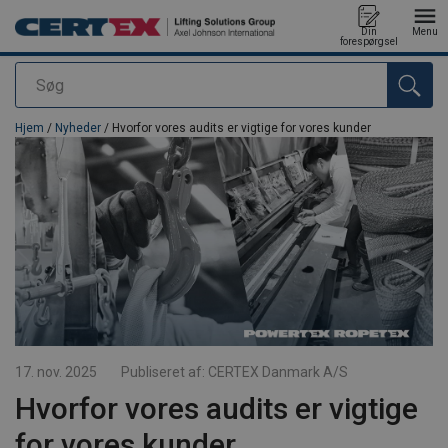
Din
Menu
forespørgsel
Søg
Produktet blev tilføjet til din forespørgsel
Hjem
/
Nyheder
/ Hvorfor vores audits er vigtige for vores kunder
17. nov. 2025
Publiseret af:
CERTEX Danmark A/S
Hvorfor vores audits er vigtige
for vores kunder