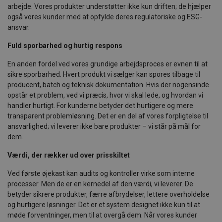
arbejde. Vores produkter understøtter ikke kun driften; de hjælper
også vores kunder med at opfylde deres regulatoriske og ESG-
ansvar.
Fuld sporbarhed og hurtig respons
En anden fordel ved vores grundige arbejdsproces er evnen til at
sikre sporbarhed. Hvert produkt vi sælger kan spores tilbage til
producent, batch og teknisk dokumentation. Hvis der nogensinde
opstår et problem, ved vi præcis, hvor vi skal lede, og hvordan vi
handler hurtigt. For kunderne betyder det hurtigere og mere
transparent problemløsning. Det er en del af vores forpligtelse til
ansvarlighed; vi leverer ikke bare produkter – vi står på mål for
dem.
Værdi, der rækker ud over prisskiltet
Ved første øjekast kan audits og kontroller virke som interne
processer. Men de er en kernedel af den værdi, vi leverer. De
betyder sikrere produkter, færre afbrydelser, lettere overholdelse
og hurtigere løsninger. Det er et system designet ikke kun til at
møde forventninger, men til at overgå dem. Når vores kunder