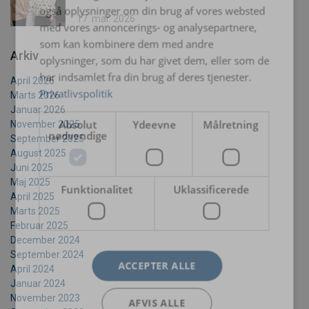
også oplysninger om din brug af vores websted
17. mar. 2026
med vores annoncerings- og analysepartnere,
som kan kombinere dem med andre
Arkiv
oplysninger, som du har givet dem, eller som de
har indsamlet fra din brug af deres tjenester.
April 2026
Privatlivspolitik
Marts 2026
Januar 2026
Absolut
Ydeevne
Målretning
November 2025
nødvendige
September 2025
August 2025
Juni 2025
Maj 2025
Funktionalitet
Uklassificerede
April 2025
Marts 2025
Februar 2025
December 2024
September 2024
ACCEPTER ALLE
April 2024
Januar 2024
November 2023
AFVIS ALLE