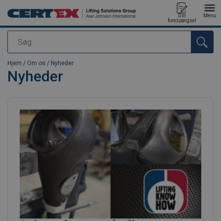
Din
Menu
forespørgsel
Søg
Produktet blev tilføjet til din forespørgsel
Hjem
/
Om os
/
Nyheder
Nyheder