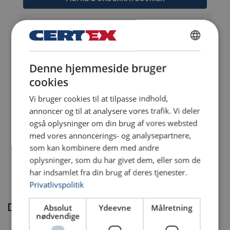
Materiale:
Varenummer
Læg i kurv
Flere detaljer
1498BEM260CH
DANISH
Denne hjemmeside bruger
ENGLISH TRANSLATION
1498BEM310CH
cookies
Vi bruger cookies til at tilpasse indhold,
1498BEM350CH
annoncer og til at analysere vores trafik. Vi deler
også oplysninger om din brug af vores websted
med vores annoncerings- og analysepartnere,
1498BEM510CH
som kan kombinere dem med andre
oplysninger, som du har givet dem, eller som de
har indsamlet fra din brug af deres tjenester.
Privatlivspolitik
Disse produkter kunne være noget for dig
Absolut
Ydeevne
Målretning
nødvendige