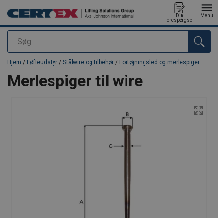
Din
Menu
forespørgsel
Søg
Produktet blev tilføjet til din forespørgsel
Hjem
/
Løfteudstyr
/
Stålwire og tilbehør
/
Fortøjningsled og merlespiger
Merlespiger til wire