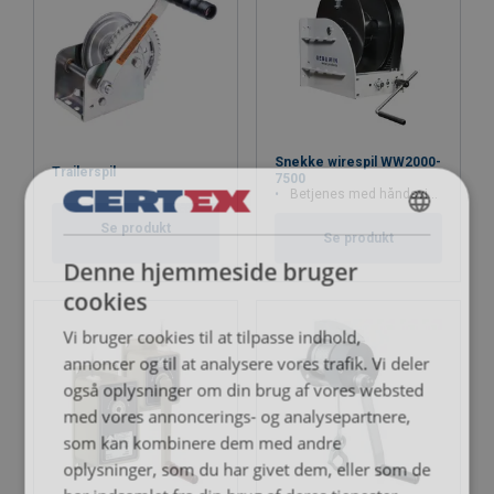
Bemærk:
Advarsel:
Sikkerhedsfaktor:
Snekke wirespil WW2000-
Trailerspil
7500
Brugsanvisninger
Betjenes med håndsving
Se produkt
DANISH
Brugsanvisning - CE-Theatre-winch-TW300-1.pdf
Se produkt
Denne hjemmeside bruger
ENGLISH TRANSLATION
cookies
Vi bruger cookies til at tilpasse indhold,
annoncer og til at analysere vores trafik. Vi deler
også oplysninger om din brug af vores websted
med vores annoncerings- og analysepartnere,
som kan kombinere dem med andre
oplysninger, som du har givet dem, eller som de