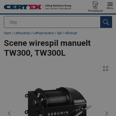
Din
Menu
forespørgsel
Søg
Produktet blev tilføjet til din forespørgsel
Hjem
/
Løfteudstyr
/
Løfteprodukter
/
Spil
/
Håndspil
Scene wirespil manuelt
TW300, TW300L