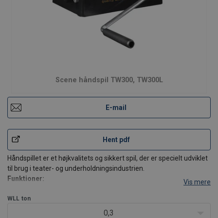
Scene håndspil TW300, TW300L
E-mail
Hent pdf
Håndspillet er et højkvalitets og sikkert spil, der er specielt udviklet
til brug i teater- og underholdningsindustrien.
Funktioner:
Vis mere
Snekkegear transmission med en naturlig bremsevirkning
WLL
ton
Lukket gearkasse
Tromle med spor for enkeltlagsopbevaring af stålwire
0,3