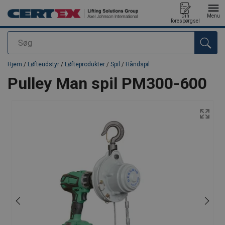
Din
Menu
forespørgsel
Søg
Produktet blev tilføjet til din forespørgsel
Hjem
/
Løfteudstyr
/
Løfteprodukter
/
Spil
/
Håndspil
Pulley Man spil PM300-600