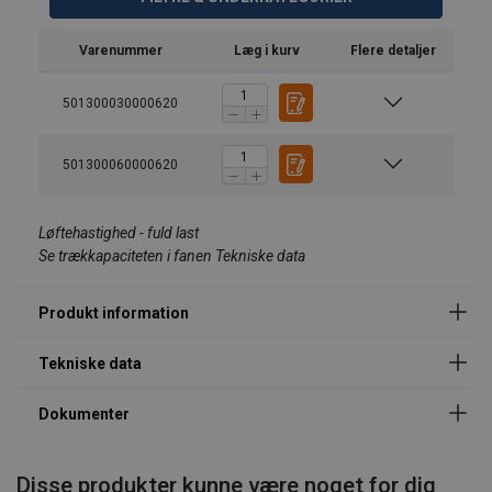
Varenummer
Læg i kurv
Flere detaljer
Gradient
PM300
P
501300030000620
kg
501300060000620
6°
1500
3
12°
975
1
Løftehastighed - fuld last
16°
825
1
Se trækkapaciteten i fanen Tekniske data
27°
585
1
Mærkning:
Standard:
35°
450
Bemærk:
Disse produkter kunne være noget for dig