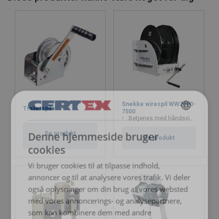
Snekke wirespil WW2000-
Trailerspil
7500
Brugsanvisninger
Betjenes med håndsving
DANISH
Denne hjemmeside bruger
Se produkt
ENGLISH TRANSLATION
Brugsanvisning - CE-Pulley-Man-PM300-600-2.pdf
Se produkt
cookies
Vi bruger cookies til at tilpasse indhold,
annoncer og til at analysere vores trafik. Vi deler
også oplysninger om din brug af vores websted
med vores annoncerings- og analysepartnere,
som kan kombinere dem med andre