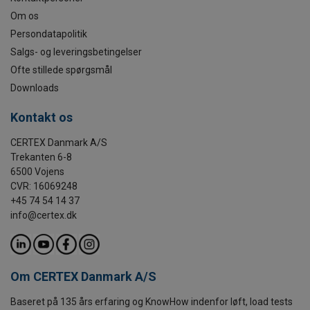
Om os
Persondatapolitik
Salgs- og leveringsbetingelser
Ofte stillede spørgsmål
Downloads
Kontakt os
CERTEX Danmark A/S
Trekanten 6-8
6500 Vojens
CVR: 16069248
+45 74 54 14 37
info@certex.dk
Om CERTEX Danmark A/S
Baseret på 135 års erfaring og KnowHow indenfor løft, load tests