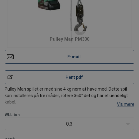
Pulley Man PM300
E-mail
Hent pdf
Pulley Man spillet er med sine 4 kg nem at have med. Dette spil
kan installeres på tre måder, rotere 360° det og har et uendeligt
kabel.
Vis mere
Funktioner:
WLL
ton
Letvægts og bærbar
Velegnet til løft af byrder på op til 600 kg (PM600)
0,3
Velegnet til at trække byrder på op til 3000 kg
Kan bruges sammen m