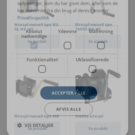
oplysninger, som du har givet dem, eller som de
har indsamlet fra din brug af deres tjenester.
Privatlivspolitik
Wirespil manuelt type WA
Wirespil manuelt type
50, WA 100
TANGE WV, WE
Absolut
Ydeevne
Målretning
nødvendige
Se produkt
Se produkt
Funktionalitet
Uklassificerede
ACCEPTER ALLE
AFVIS ALLE
Wirespil manuelt type 468
Snekke wirespil
VIS DETALJER
Se produkt
Se produkt