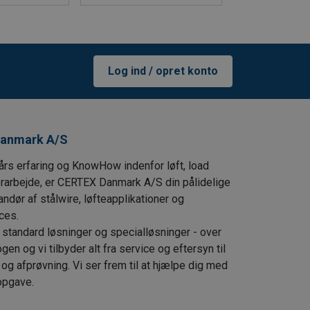
Log ind / opret konto
anmark A/S
års erfaring og KnowHow indenfor løft, load
ørarbejde, er CERTEX Danmark A/S din pålidelige
andør af stålwire, løfteapplikationer og
ces.
i standard løsninger og specialløsninger - over
en og vi tilbyder alt fra service og eftersyn til
t og afprøvning. Vi ser frem til at hjælpe dig med
opgave.