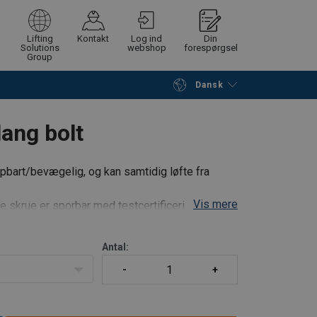
Lifting
Kontakt
Log ind
Din
Solutions
webshop
forespørgsel
Group
Dansk
Fortsæt
Gå til checkout
lang bolt
ipbart/bevægelig, og kan samtidig løfte fra
Vis mere
skrue er sporbar med testcertificering.
.3.1M).
testet.
Antal: