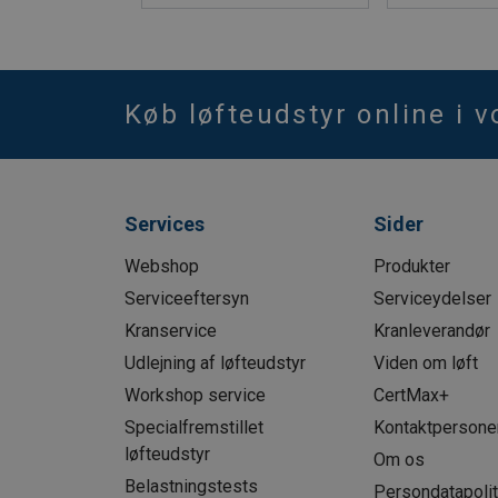
Køb løfteudstyr online i 
Services
Sider
Webshop
Produkter
Serviceeftersyn
Serviceydelser
Kranservice
Kranleverandør
Udlejning af løfteudstyr
Viden om løft
Workshop service
CertMax+
Specialfremstillet
Kontaktpersone
løfteudstyr
Om os
Belastningstests
Persondatapolit