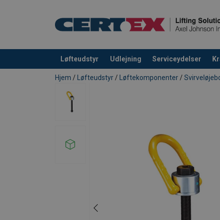
Løfteudstyr
Udlejning
Serviceydelser
Kr
Produktet blev tilføjet til din forespørgsel
Hjem
/
Løfteudstyr
/
Løftekomponenter
/
Svirveløjeb