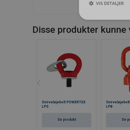
VIS DETALJER
Disse produkter kunne 
Svirveløjebolt POWERTEX
Svirveløjebo
LPS
LPB
Se produkt
Se p