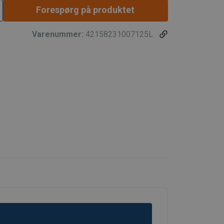
Forespørg på produktet
3-4
3-4
3-4
Varenummer:
42158231007125L
.
0-45
45-60
Asymm.
1,1
0,8
0,5
1,5
1,1
0,7
2,1
1,5
1
4,2
3
2
6,3
4,5
3
10,5
7,5
5
16,4
11,7
7,8