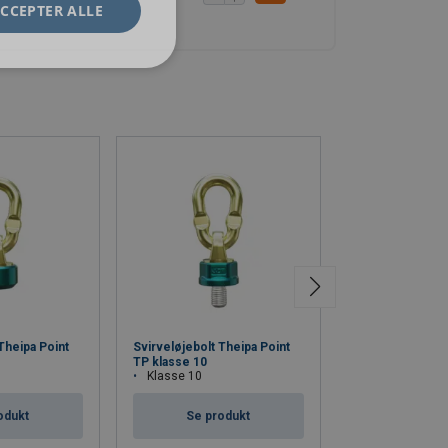
CCEPTER ALLE
Theipa Point
Svirveløjebolt Theipa Point
Svirveløjebolt T
TP klasse 10
klasse 10
Klasse 10
Klasse 10
odukt
Se produkt
Se pro