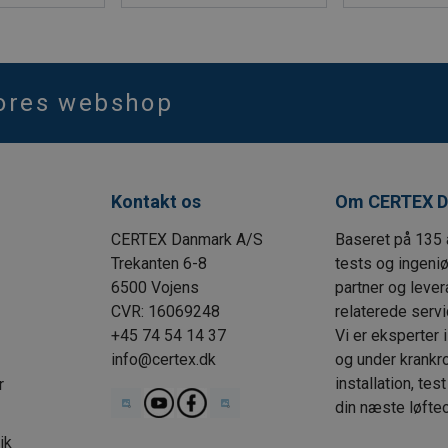
vores webshop
Kontakt os
Om CERTEX D
CERTEX Danmark A/S
Baseret på 135 
Trekanten 6-8
tests og ingeni
6500 Vojens
partner og lever
CVR: 16069248
relaterede servi
+45 74 54 14 37
Vi er eksperter 
info@certex.dk
og under krankrog
installation, tes
r
din næste løfte
ik