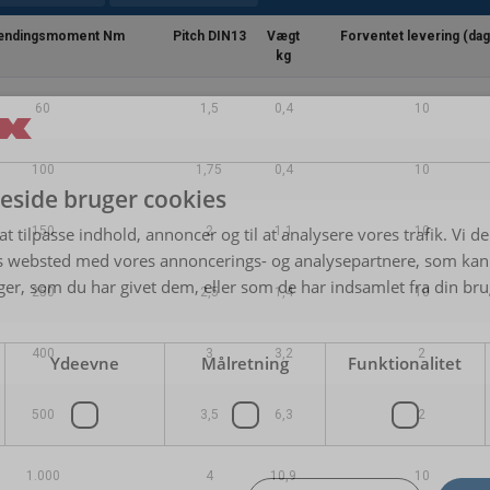
ændingsmoment Nm
Pitch DIN13
Vægt
Forventet levering (da
12,5
25
17,5
12,5
12,5
kg
15,6
31,2
21,8
15,6
15,6
60
1,5
0,4
10
20
40
28
20
20
100
1,75
0,4
10
side bruger cookies
 at tilpasse indhold, annoncer og til at analysere vores trafik. Vi 
150
2
1,1
10
es websted med vores annoncerings- og analysepartnere, som k
r, som du har givet dem, eller som de har indsamlet fra din brug
250
2,5
1,4
10
400
3
3,2
2
Ydeevne
Målretning
Funktionalitet
500
3,5
6,3
2
1.000
4
10,9
10