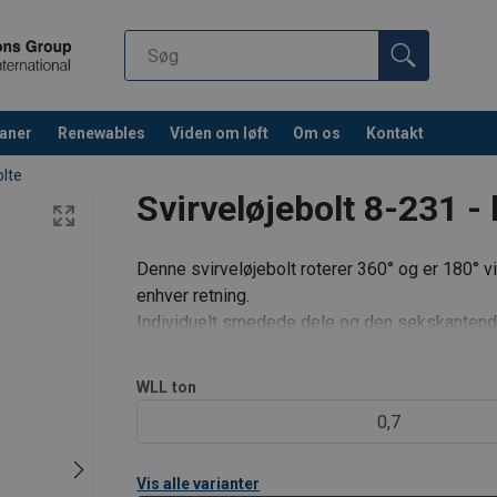
aner
Renewables
Viden om løft
Om os
Kontakt
olte
Svirveløjebolt 8-231 - 
Denne svirveløjebolt roterer 360° og er 180° v
enhver retning.
Individuelt smedede dele og den sekskantende 
Bolt er med metrisk gevind (ASME / ANSI B18
Last normerede dele er 100% magnaflux revne
WLL
ton
0,7
Test:
Vis alle varianter