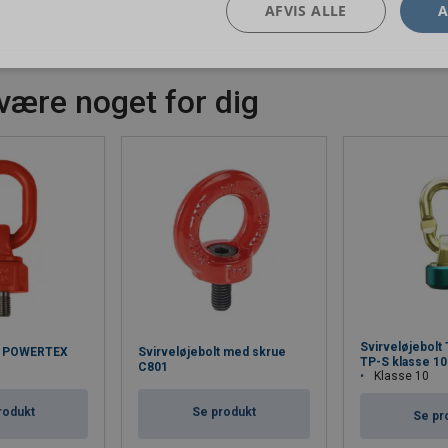
AFVIS ALLE
A
være noget for dig
Svirveløjebolt 
lt POWERTEX
Svirveløjebolt med skrue
TP-S klasse 10
C801
Klasse 10
rodukt
Se produkt
Se pr