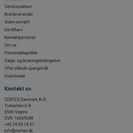
Serviceydelser
Kranleverandør
Viden om løft
CertMax+
Kontaktpersoner
Om os
Persondatapolitik
Salgs- og leveringsbetingelser
Ofte stillede spørgsmål
Downloads
Kontakt os
CERTEX Danmark A/S
Trekanten 6-8
6500 Vojens
CVR: 16069248
+45 74 54 14 37
info@certex.dk