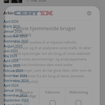
17. mar. 2026
Arkiv
DANISH
April 2026
Marts 2026
Denne hjemmeside bruger
ENGLISH TRANSLATION
Januar 2026
cookies
November 2025
September 2025
Vi bruger cookies til at tilpasse indhold,
August 2025
annoncer og til at analysere vores trafik. Vi deler
Juni 2025
også oplysninger om din brug af vores websted
Maj 2025
med vores annoncerings- og analysepartnere,
April 2025
som kan kombinere dem med andre
Marts 2025
oplysninger, som du har givet dem, eller som de
Februar 2025
har indsamlet fra din brug af deres tjenester.
December 2024
September 2024
Privatlivspolitik
April 2024
Januar 2024
Absolut
Ydeevne
Målretning
nødvendige
November 2023
September 2023