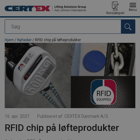
Din
Menu
forespørgsel
Søg
Produktet blev tilføjet til din forespørgsel
Hjem
/
Nyheder
/ RFID chip på løfteprodukter
16. apr. 2021
Publiseret af:
CERTEX Danmark A/S
RFID chip på løfteprodukter