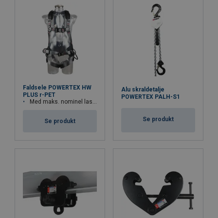
Faldsele POWERTEX HW
Alu skraldetalje
PLUS r-PET
POWERTEX PALH-S1
Med maks. nominel last på 140 kg
Se produkt
Se produkt