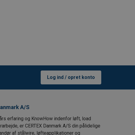
Log ind / opret konto
anmark A/S
års erfaring og KnowHow indenfor løft, load
ørarbejde, er CERTEX Danmark A/S din pålidelige
andør af stålwire, løfteapplikationer og