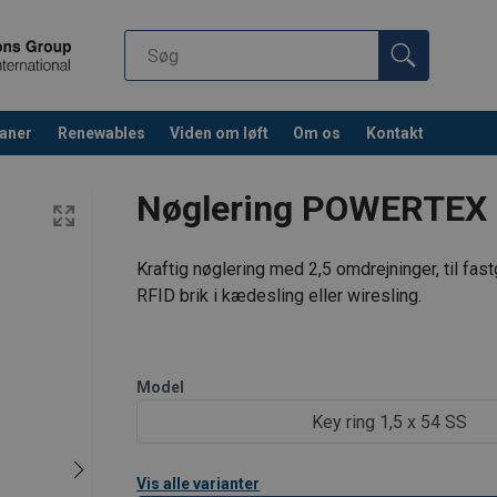
aner
Renewables
Viden om løft
Om os
Kontakt
Nøglering POWERTEX
Kraftig nøglering med 2,5 omdrejninger, til f
RFID brik i kædesling eller wiresling.
Model
Key ring 1,5 x 54 SS
Vis alle varianter