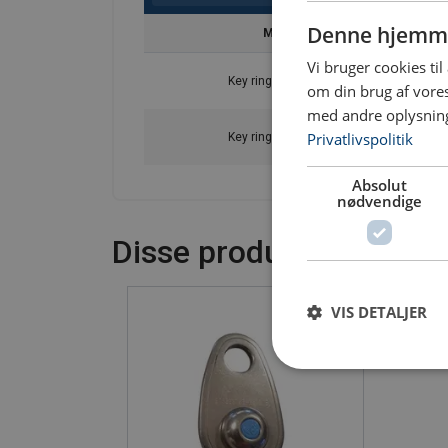
Denne hjemme
Model
Vi bruger cookies til
Key ring 1,5 x 54 SS
om din brug af vor
med andre oplysninge
Privatlivspolitik
Key ring 3,0 x 65 Zn
Absolut
nødvendige
Disse produkter kunne 
VIS DETALJER