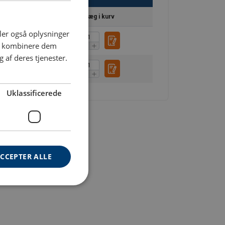
DANISH
Læg i kurv
ENGLISH TRANSLATION
deler også oplysninger
an kombinere dem
 af deres tjenester.
Uklassificerede
CCEPTER ALLE