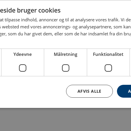
side bruger cookies
Pakning antal
Forventet levering (dage)
 at tilpasse indhold, annoncer og til at analysere vores trafik. Vi 
500
10
es websted med vores annoncerings- og analysepartnere, som k
r, som du har givet dem, eller som de har indsamlet fra din brug
500
10
Ydeevne
Målretning
Funktionalitet
være noget for dig
AFVIS ALLE
A