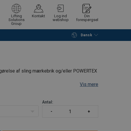
Lifting
Kontakt
Log ind
Din
Solutions
webshop
forespørgsel
Group
Dansk
Fortsæt
Gå til checkout
astgørelse af sling mærkebrik og/eller POWERTEX
Vis mere
Antal: