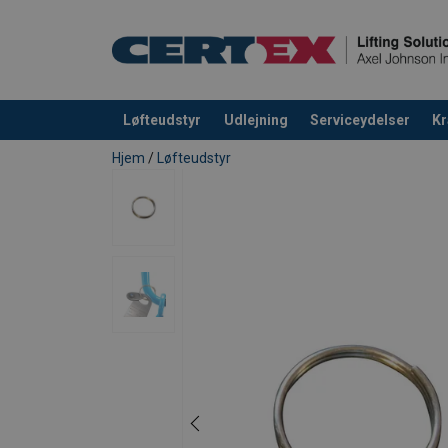
Materiale:
Løfteudstyr
Udlejning
Serviceydelser
Kr
Produktet blev tilføjet til din forespørgsel
Hjem
/
Løfteudstyr