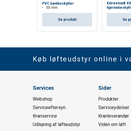
Extreema® X
PVC kantbeskytter
50 mm
hjørnebeskytt
Se produkt
Se p
Køb løfteudstyr online i 
Services
Sider
Webshop
Produkter
Serviceeftersyn
Serviceydelser
Kranservice
Kranleverandør
Udlejning af løfteudstyr
Viden om løft