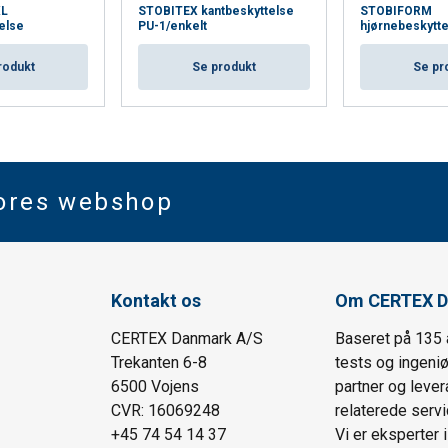
XL
STOBITEX kantbeskyttelse
STOBIFORM
else
PU-1/enkelt
hjørnebeskytt
rodukt
Se produkt
Se pr
vores webshop
Kontakt os
Om CERTEX D
CERTEX Danmark A/S
Baseret på 135 
Trekanten 6-8
tests og ingeni
6500 Vojens
partner og lever
CVR: 16069248
relaterede servi
+45 74 54 14 37
Vi er eksperter 