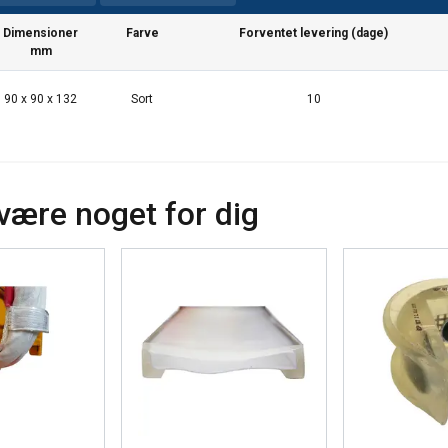
Dimensioner
Farve
Forventet levering (dage)
mm
90 x 90 x 132
Sort
10
være noget for dig