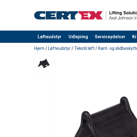
Materiale:
Bemærk:
Løfteudstyr
Udlejning
Serviceydelser
Kr
Produktet blev tilføjet til din forespørgsel
Hjem
/
Løfteudstyr
/
Tekstil løft
/
Kant- og slidbeskytt