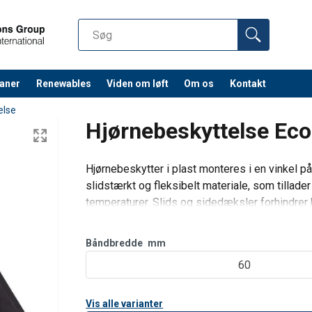
aner
Renewables
Viden om løft
Om os
Kontakt
else
Hjørnebeskyttelse Eco
Hjørnebeskytter i plast monteres i en vinkel på
slidstærkt og fleksibelt materiale, som tillader
temperaturer. Slids og sidedæksler forhindrer 
eller frigør
Båndbredde
mm
60
Vis alle varianter