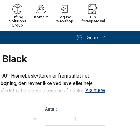
Lifting
Kontakt
Log ind
Din
Solutions
webshop
forespørgsel
Group
Dansk
Fortsæt
Gå til checkout
 Black
 90°. Hjørnebeskytteren er fremstillet i et
 bøjning, den revner ikke ved lave eller høje
Vis mere
båndet i at glide sidelæns ud af beskyttelsen
Antal: