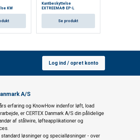
Kantbeskyttelse
STOBITEX kantb
else KW
EXTREEMA® EP-L
PU-2/dobbelt
odukt
Se produkt
Se pro
Log ind / opret konto
anmark A/S
års erfaring og KnowHow indenfor løft, load
ørarbejde, er CERTEX Danmark A/S din pålidelige
andør af stålwire, løfteapplikationer og
ces.
i standard løsninger og specialløsninger - over