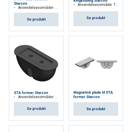
Ringkobling Starcon
VIS DETALJER
Starcon
Anvendelsesområde: Til løft og transport af transportankersystem STA ankre
Anvendelsesområder: Dæk og plade elementer med installation tæt på overfladen
Se produkt
Se produkt
Magnetisk plade til STA
STA former Starcon
Anvendelsesområder: Anvendes til indstøbning af et Starcon STA-anker i beton
former Starcon
Se produkt
Se produkt