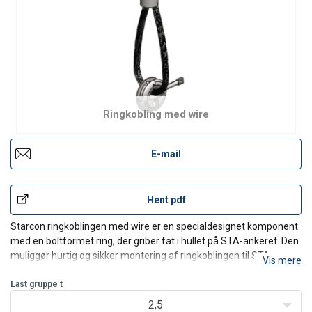
Ringkobling med wire
E-mail
Hent pdf
Starcon ringkoblingen med wire er en specialdesignet komponent
med en boltformet ring, der griber fat i hullet på STA-ankeret. Den
muliggør hurtig og sikker montering af ringkoblingen til STA-
Vis mere
ankrene ved hjælp af en låsebolt, der mekanisk låser fast til
ankeret.
Last gruppe t
Ringkoblingen med wire kan nemt til
2,5