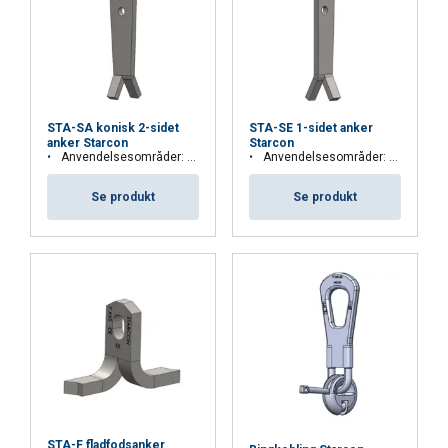
med vores annoncerings- og analysepartnere,
som kan kombinere dem med andre
oplysninger, som du har givet dem, eller som de
har indsamlet fra din brug af deres tjenester.
Privatlivspolitik
STA-SA konisk 2-sidet
STA-SE 1-sidet anker
anker Starcon
Starcon
Absolut
Ydeevne
Målretning
Anvendelsesområder: Betonelementer, der skal vendes
Anvendelsesområder: Betonelementer der skal vendes
nødvendige
Se produkt
Se produkt
Funktionalitet
Uklassificerede
ACCEPTER ALLE
AFVIS ALLE
STA-F fladfodsanker