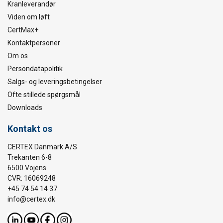
Kranleverandør
Viden om løft
CertMax+
Kontaktpersoner
Om os
Persondatapolitik
Salgs- og leveringsbetingelser
Ofte stillede spørgsmål
Downloads
Kontakt os
CERTEX Danmark A/S
Trekanten 6-8
6500 Vojens
CVR: 16069248
+45 74 54 14 37
info@certex.dk