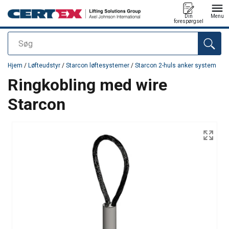
Din
Menu
forespørgsel
Søg
Produktet blev tilføjet til din forespørgsel
Hjem
/
Løfteudstyr
/
Starcon løftesystemer
/
Starcon 2-huls anker system
Ringkobling med wire
Starcon