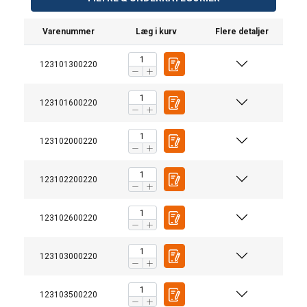
Varenummer
Læg i kurv
Flere detaljer
123101300220
123101600220
Egenskaber:
123102000220
Materiale:
Mærkning:
123102200220
Overflade:
123102600220
123103000220
123103500220
DANISH