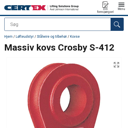
Din
Menu
forespørgsel
Søg
Produktet blev tilføjet til din forespørgsel
Hjem
/
Løfteudstyr
/
Stålwire og tilbehør
/
Kovse
Massiv kovs Crosby S-412