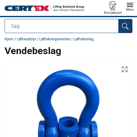
Din
Menu
forespørgsel
Søg
Produktet blev tilføjet til din forespørgsel
Hjem
/
Løfteudstyr
/
Løftekomponenter
/
Løftebeslag
Vendebeslag