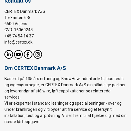
Kontakt os
CERTEX Danmark A/S
Trekanten 6-8
6500 Vojens
CVR: 16069248
+45 74 54 14 37
info@certex.dk
Om CERTEX Danmark A/S
Baseret på 135 års erfaring og KnowHow indenfor løft, load tests
og ingeniørarbejde, er CERTEX Danmark A/S din pålidelige partner
og leverandør af stålwire, løfteapplikationer og relaterede
services.
Vi er eksperter i standard løsninger og specialløsninger - over og
under krankrogen og vi tilbyder alt fra service og eftersyn til
installation, test og afprøvning. Vi ser frem til at hjælpe dig med din
næste løfteopgave.