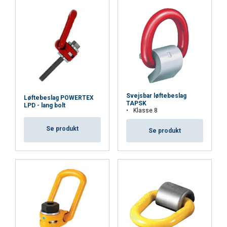
Absolut
Ydeevne
Målretning
nødvendige
Funktionalitet
Uklassificerede
Svejsbar løftebeslag
Løftebeslag POWERTEX
TAPSK
LPD - lang bolt
Klasse 8
ACCEPTER ALLE
Se produkt
Se produkt
AFVIS ALLE
VIS DETALJER