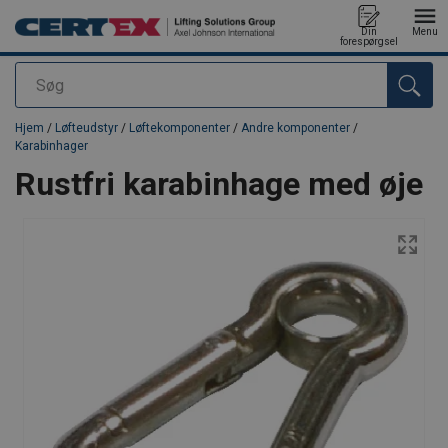
Din
Menu
forespørgsel
Søg
Produktet blev tilføjet til din forespørgsel
Hjem
/
Løfteudstyr
/
Løftekomponenter
/
Andre komponenter
/
Karabinhager
Rustfri karabinhage med øje