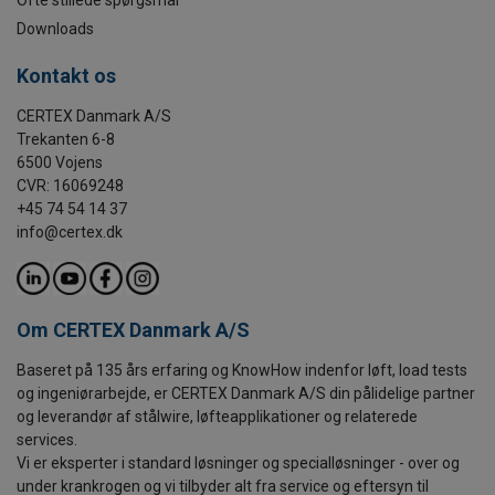
Ofte stillede spørgsmål
Downloads
Kontakt os
CERTEX Danmark A/S
Trekanten 6-8
6500 Vojens
CVR: 16069248
+45 74 54 14 37
info@certex.dk
Om CERTEX Danmark A/S
Baseret på 135 års erfaring og KnowHow indenfor løft, load tests
og ingeniørarbejde, er CERTEX Danmark A/S din pålidelige partner
og leverandør af stålwire, løfteapplikationer og relaterede
services.
Vi er eksperter i standard løsninger og specialløsninger - over og
under krankrogen og vi tilbyder alt fra service og eftersyn til