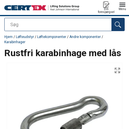
Din
Menu
forespørgsel
Søg
Produktet blev tilføjet til din forespørgsel
Hjem
/
Løfteudstyr
/
Løftekomponenter
/
Andre komponenter
/
Karabinhager
Rustfri karabinhage med lås