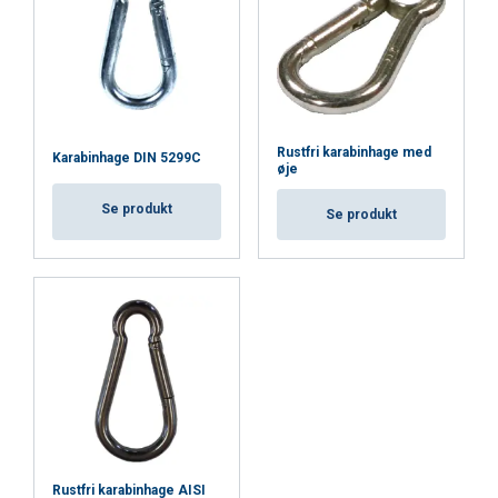
Privatlivspolitik
Absolut
Ydeevne
Målretning
nødvendige
Rustfri karabinhage med
Karabinhage DIN 5299C
Funktionalitet
Uklassificerede
øje
Se produkt
Se produkt
ACCEPTER ALLE
AFVIS ALLE
VIS DETALJER
Rustfri karabinhage AISI