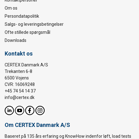
Kontaktpersoner
Om os
Persondatapolitik
Salgs- og leveringsbetingelser
Ofte stillede spørgsmål
Downloads
Kontakt os
CERTEX Danmark A/S
Trekanten 6-8
6500 Vojens
CVR: 16069248
+45 74 54 14 37
info@certex.dk
Om CERTEX Danmark A/S
Baseret på 135 års erfaring og KnowHow indenfor løft, load tests