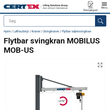
Din
Menu
forespørgsel
Søg
Produktet blev tilføjet til din forespørgsel
Hjem
/
Løfteudstyr
/
Kraner
/
Svingkraner
/
Flytbar søjlesvingkran
Flytbar svingkran MOBILUS
MOB-US