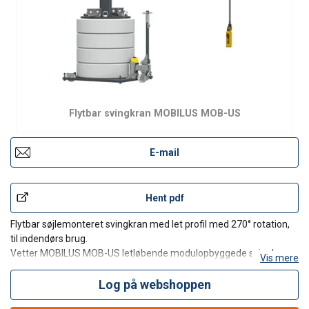
Flytbar svingkran MOBILUS MOB-US
E-mail
Hent pdf
Flytbar søjlemonteret svingkran med let profil med 270° rotation,
til indendørs brug.
Vetter MOBILUS MOB-US letløbende modulopbyggede svingkran
Vis mere
med aluminiums svingarm. Den har en kapacitet fra 80 op til 500
kg og en rækkevidde på op til 5900 mm. MOBILUS MOB-US er
Log på webshoppen
100% mobil takket være den i