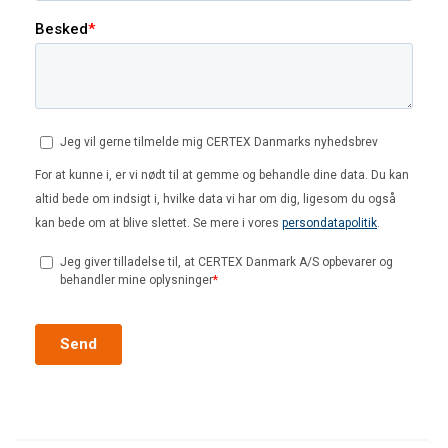
Spændvidde
2.4
3.4
(m)
Kapacitet
(kg)
x
x
x
x
x
125
x
x
x
x
x
250
x
x
x
x
o
320
x
x
x
o