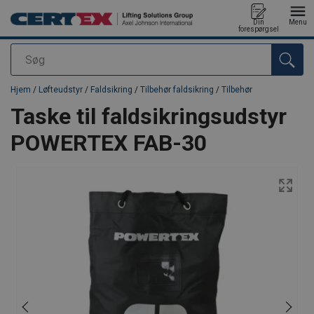
Din
Menu
forespørgsel
Søg
Produktet blev tilføjet til din forespørgsel
Hjem
/
Løfteudstyr
/
Faldsikring
/
Tilbehør faldsikring
/
Tilbehør
Taske til faldsikringsudstyr
POWERTEX FAB-30