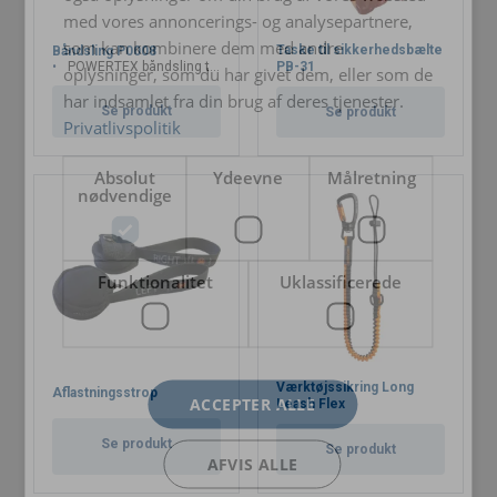
Materiale:
med vores annoncerings- og analysepartnere,
Mærkning:
som kan kombinere dem med andre
Taske til sikkerhedsbælte
Båndsling P0008
POWERTEX båndsling til forankring
PB-31
oplysninger, som du har givet dem, eller som de
Overflade:
har indsamlet fra din brug af deres tjenester.
Se produkt
Se produkt
Privatlivspolitik
Absolut
Ydeevne
Målretning
nødvendige
Funktionalitet
Uklassificerede
Værktøjssikring Long
Aflastningsstrop
ACCEPTER ALLE
Leash Flex
Se produkt
Se produkt
AFVIS ALLE