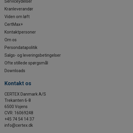
Serviceydelser
Kranleverandør
Viden om løft
CertMax+
Kontaktpersoner
Om os
Persondatapolitik
Salgs- og leveringsbetingelser
Ofte stillede spørgsmål
Downloads
Kontakt os
CERTEX Danmark A/S
Trekanten 6-8
6500 Vojens
CVR: 16069248
+45 74 54 14 37
info@certex.dk