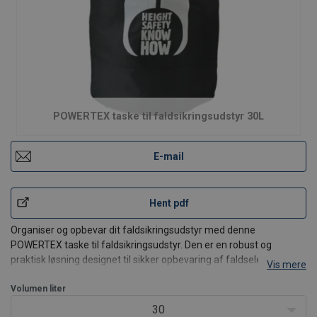
POWERTEX taske til faldsikringsudstyr 30L
E-mail
Hent pdf
Organiser og opbevar dit faldsikringsudstyr med denne
POWERTEX taske til faldsikringsudstyr. Den er en robust og
praktisk løsning designet til sikker opbevaring af faldseler,
Vis mere
faldliner, faldsikringsblokke, reb og tilbehør.
Produktegenskaber:
Volumen liter
Holdbar konstruktion: Fremstillet af højkvalitets
30