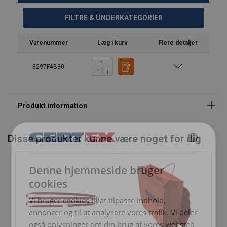
FILTRE & UNDERKATEGORIER
Varenummer
Læg i kurv
Flere detaljer
8297FAB30
Disse produkter kunne være noget for dig
DANISH
Denne hjemmeside bruger
ENGLISH TRANSLATION
cookies
Vi bruger cookies til at tilpasse indhold,
Egenskaber:
annoncer og til at analysere vores trafik. Vi deler
også oplysninger om din brug af vores websted