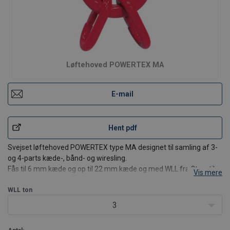
Løftehoved POWERTEX MA
E-mail
Hent pdf
Svejset løftehoved POWERTEX type MA designet til samling af 3-
og 4-parts kæde-, bånd- og wiresling.
Fås til 6 mm kæde og op til 22 mm kæde og med WLL fra 3t op til
Vis mere
WLL 40t.
Fordele ved komponenter i POWERTEX G10-serien:
WLL
ton
25 % højere kapacitet sammenlignet med traditionelle
3
klasse 8 kompon