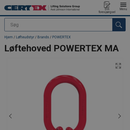
Din
Menu
forespørgsel
Søg
Produktet blev tilføjet til din forespørgsel
Hjem
/
Løfteudstyr
/
Brands
/
POWERTEX
Løftehoved POWERTEX MA