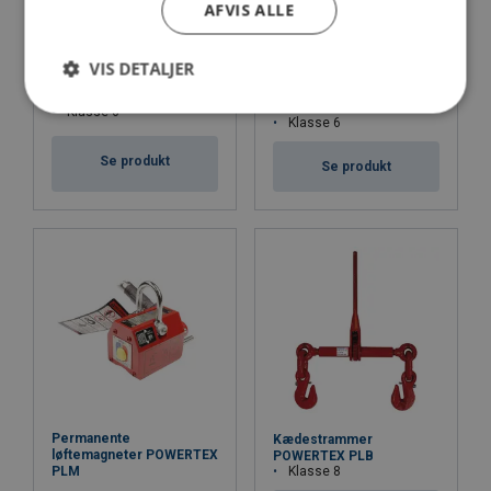
AFVIS ALLE
VIS DETALJER
Buesjækkel
Buesjækkel m/skruepin
m/sikkerhedsbolt
POWERTEX PBSP
POWERTEX PBSB
Klasse 6
Klasse 6
Se produkt
Se produkt
Permanente
Kædestrammer
løftemagneter POWERTEX
POWERTEX PLB
Klasse 8
PLM