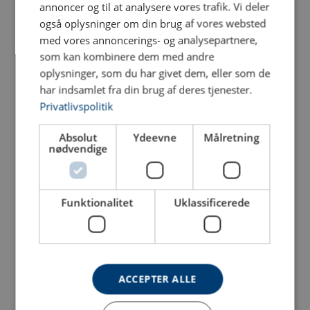
annoncer og til at analysere vores trafik. Vi deler
Sikkerhedsfaktor:
også oplysninger om din brug af vores websted
Klasse:
med vores annoncerings- og analysepartnere,
som kan kombinere dem med andre
oplysninger, som du har givet dem, eller som de
har indsamlet fra din brug af deres tjenester.
Privatlivspolitik
Absolut
Ydeevne
Målretning
nødvendige
Båndstrop med øjer
Rundsling POWERTEX PRS
POWERTEX PWE
Se produkt
Se produkt
Funktionalitet
Uklassificerede
ACCEPTER ALLE